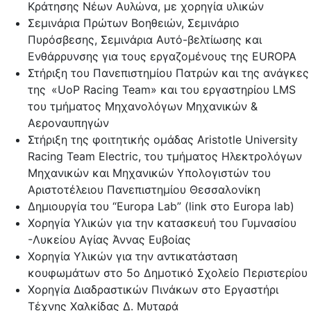
Κράτησης Νέων Αυλώνα, με χορηγία υλικών
Σεμινάρια Πρώτων Βοηθειών, Σεμινάριο
Πυρόσβεσης, Σεμινάρια Αυτό-βελτίωσης και
Ενθάρρυνσης για τους εργαζομένους της EUROPA
Στήριξη του Πανεπιστημίου Πατρών και της ανάγκες
της «UoP Racing Team» και του εργαστηρίου LMS
του τμήματος Μηχανολόγων Μηχανικών &
Αεροναυπηγών
Στήριξη της φοιτητικής ομάδας Aristotle University
Racing Team Electric, του τμήματος Ηλεκτρολόγων
Μηχανικών και Μηχανικών Υπολογιστών του
Αριστοτέλειου Πανεπιστημίου Θεσσαλονίκη
Δημιουργία του “Europa Lab” (link στο Europa lab)
Χορηγία Υλικών για την κατασκευή του Γυμνασίου
-Λυκείου Αγίας Άννας Ευβοίας
Χορηγία Υλικών για την αντικατάσταση
κουφωμάτων στο 5ο Δημοτικό Σχολείο Περιστερίου
Χορηγία Διαδραστικών Πινάκων στο Εργαστήρι
Τέχνης Χαλκίδας Δ. Μυταρά