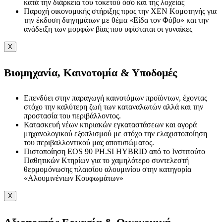
κατά την διάρκεια του τοκετού όσο και της λοχείας
Παροχή οικονομικής στήριξης προς την ΧΕΝ Κομοτηνής για
την έκδοση διηγημάτων με θέμα «Είδα τον Φόβο» και την
ανάδειξη των μορφών βίας που υφίσταται οι γυναίκες
X
Βιομηχανία, Καινοτομία & Υποδομές
Επενδύει στην παραγωγή καινοτόμων προϊόντων, έχοντας
στόχο την καλύτερη ζωή των καταναλωτών αλλά και την
προστασία του περιβάλλοντος.
Κατασκευή νέων κτιριακών εγκαταστάσεων και αγορά
μηχανολογικού εξοπλισμού με στόχο την ελαχιστοποίηση
του περιβαλλοντικού μας αποτυπώματος.
Πιστοποίηση EOS 90 PH.SI HYBRID από το Ινστιτούτο
Παθητικών Κτηρίων για το χαμηλότερο συντελεστή
θερμομόνωσης πλαισίου αλουμινίου στην κατηγορία
«Αλουμινένιων Κουφωμάτων»
X