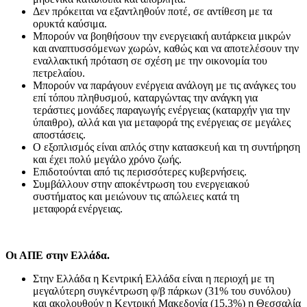
Δεν πρόκειται να εξαντληθούν ποτέ, σε αντίθεση με τα
ορυκτά καύσιμα.
Μπορούν να βοηθήσουν την ενεργειακή αυτάρκεια μικρών
και αναπτυσσόμενων χωρών, καθώς και να αποτελέσουν την
εναλλακτική πρόταση σε σχέση με την οικονομία του
πετρελαίου.
Mπορούν να παράγουν ενέργεια ανάλογη με τις ανάγκες του
επί τόπου πληθυσμού, καταργώντας την ανάγκη για
τεράστιες μονάδες παραγωγής ενέργειας (καταρχήν για την
ύπαιθρο), αλλά και για μεταφορά της ενέργειας σε μεγάλες
αποστάσεις.
Ο εξοπλισμός είναι απλός στην κατασκευή και τη συντήρηση
και έχει πολύ μεγάλο χρόνο ζωής.
Επιδοτούνται από τις περισσότερες κυβερνήσεις.
Συμβάλλουν στην αποκέντρωση του ενεργειακού
συστήματος και μειώνουν τις απώλειες κατά τη
μεταφορά ενέργειας.
Οι ΑΠΕ στην Ελλάδα.
Στην Ελλάδα η Κεντρική Ελλάδα είναι η περιοχή με τη
μεγαλύτερη συγκέντρωση φ/β πάρκων (31% του συνόλου)
και ακολουθούν η Κεντρική Μακεδονία (15,3%) η Θεσσαλία