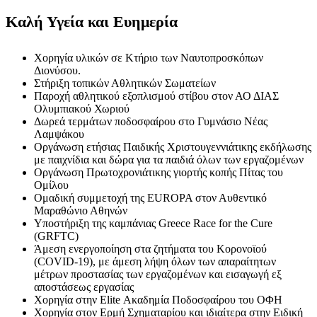
Καλή Υγεία και Ευημερία
Χορηγία υλικών σε Κτήριο των Ναυτοπροσκόπων
Διονύσου.
Στήριξη τοπικών Αθλητικών Σωματείων
Παροχή αθλητικού εξοπλισμού στίβου στον ΑΟ ΔΙΑΣ
Ολυμπιακού Χωριού
Δωρεά τερμάτων ποδοσφαίρου στο Γυμνάσιο Νέας
Λαμψάκου
Οργάνωση ετήσιας Παιδικής Χριστουγεννιάτικης εκδήλωσης
με παιχνίδια και δώρα για τα παιδιά όλων των εργαζομένων
Οργάνωση Πρωτοχρονιάτικης γιορτής κοπής Πίτας του
Ομίλου
Ομαδική συμμετοχή της EUROPA στον Αυθεντικό
Μαραθώνιο Αθηνών
Υποστήριξη της καμπάνιας Greece Race for the Cure
(GRFTC)
Άμεση ενεργοποίηση στα ζητήματα του Κορονοϊού
(COVID-19), με άμεση λήψη όλων των απαραίτητων
μέτρων προστασίας των εργαζομένων και εισαγωγή εξ
αποστάσεως εργασίας
Χορηγία στην Elite Ακαδημία Ποδοσφαίρου του ΟΦΗ
Χορηγία στον Ερμή Σχηματαρίου και ιδιαίτερα στην Ειδική