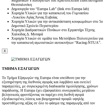
Μηχανικών Υπολογιστών του Αριστοτέλειου Πανεπιστημίου
Θεσσαλονίκη
Δημιουργία του “Europa Lab” (link στο Europa lab)
Χορηγία Υλικών για την κατασκευή του Γυμνασίου
-Λυκείου Αγίας Άννας Ευβοίας
Χορηγία Υλικών για την αντικατάσταση κουφωμάτων στο 5ο
Δημοτικό Σχολείο Περιστερίου
Χορηγία Διαδραστικών Πινάκων στο Εργαστήρι Τέχνης
Χαλκίδας Δ. Μυταρά
Χορηγία Υλικών σε ομάδα του Μετσόβιου Πολυτεχνείου για
την κατασκευή αγωνιστικών αυτοκινήτων “Racing-NTUA”.
X
ΤΜΗΜΑ ΕΞΑΓΩΓΩΝ
Το Τμήμα Εξαγωγών της Europa είναι υπεύθυνο για την
εξυπηρέτηση της διεθνούς αγοράς και λαμβάνει και εκτελεί
παραγγελίες, με συγκεκριμένη διαδικασία τιμολόγησης, χρόνων
παράδοσης. Η Europa έχει εξασφαλίσει συνεργασίες μεγάλου
βεληνεκούς φροντίζοντας να παρέχει στη διεθνή αγορά
εξειδικευμένες λύσεις και βιομηχανικά προφίλ υψηλής
προστιθέμενης αξίας σε όλο το φάσμα της παραγωγής από τον