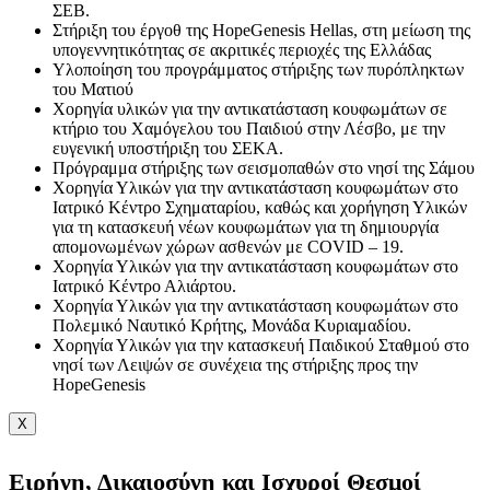
ΣΕΒ.
Στήριξη του έργοθ της HopeGenesis Hellas, στη μείωση της
υπογεννητικότητας σε ακριτικές περιοχές της Ελλάδας
Υλοποίηση του προγράμματος στήριξης των πυρόπληκτων
του Ματιού
Χορηγία υλικών για την αντικατάσταση κουφωμάτων σε
κτήριο του Χαμόγελου του Παιδιού στην Λέσβο, με την
ευγενική υποστήριξη του ΣΕΚΑ.
Πρόγραμμα στήριξης των σεισμοπαθών στο νησί της Σάμου
Χορηγία Υλικών για την αντικατάσταση κουφωμάτων στο
Ιατρικό Κέντρο Σχηματαρίου, καθώς και χορήγηση Υλικών
για τη κατασκευή νέων κουφωμάτων για τη δημιουργία
απομονωμένων χώρων ασθενών με COVID – 19.
Χορηγία Υλικών για την αντικατάσταση κουφωμάτων στο
Ιατρικό Κέντρο Αλιάρτου.
Χορηγία Υλικών για την αντικατάσταση κουφωμάτων στο
Πολεμικό Ναυτικό Κρήτης, Μονάδα Κυριαμαδίου.
Χορηγία Υλικών για την κατασκευή Παιδικού Σταθμού στο
νησί των Λειψών σε συνέχεια της στήριξης προς την
HopeGenesis
X
Ειρήνη, Δικαιοσύνη και Ισχυροί Θεσμοί