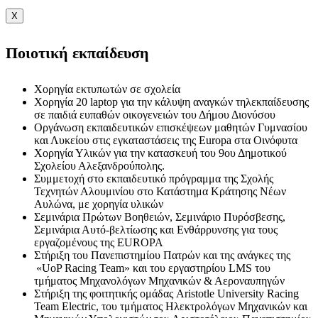
X
Ποιοτική εκπαίδευση
Χορηγία εκτυπωτών σε σχολεία
Χορηγία 20 laptop για την κάλυψη αναγκών τηλεκπαίδευσης
σε παιδιά ευπαθών οικογενειών του Δήμου Διονύσου
Οργάνωση εκπαιδευτικών επισκέψεων μαθητών Γυμνασίου
και Λυκείου στις εγκαταστάσεις της Europa στα Οινόφυτα
Χορηγία Υλικών για την κατασκευή του 9ου Δημοτικού
Σχολείου Αλεξανδρούπολης.
Συμμετοχή στο εκπαιδευτικό πρόγραμμα της Σχολής
Τεχνητών Αλουμινίου στο Κατάστημα Κράτησης Νέων
Αυλώνα, με χορηγία υλικών
Σεμινάρια Πρώτων Βοηθειών, Σεμινάριο Πυρόσβεσης,
Σεμινάρια Αυτό-βελτίωσης και Ενθάρρυνσης για τους
εργαζομένους της EUROPA
Στήριξη του Πανεπιστημίου Πατρών και της ανάγκες της
«UoP Racing Team» και του εργαστηρίου LMS του
τμήματος Μηχανολόγων Μηχανικών & Αεροναυπηγών
Στήριξη της φοιτητικής ομάδας Aristotle University Racing
Team Electric, του τμήματος Ηλεκτρολόγων Μηχανικών και