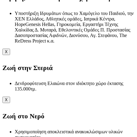
Υποστήριξη Ιδρυμάτων όπως το Χαμόγελο του Παιδιού, την
ΧΕΝ Ελλάδος, Αθλητικές ομάδες, Ιατρικά Κέντρα,
HopeGenesis Hellas, Γηροκομεία, Εργαστήρι Τέχνης
Χαλκίδας Δ. Μυταρά, Εθελοντικές Ομάδες Π. Προστασίας
Δασοπροστασίας Αφιδνών, Διονύσου, Αγ. Στεφάνου, The
ReDress Project κ.α.
X
Ζωή στην Στεριά
Δενδροφύτευση Ελαιώνα στον ιδιόκτητο χώρο έκτασης
135.000τμ.
X
Ζωή στο Νερό
Χρησιμοποίηση αποκλειστικά ανακυκλώσιμων υλικών