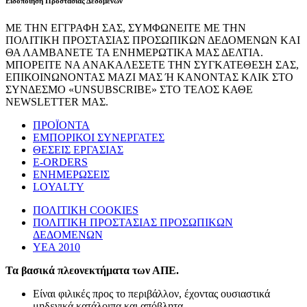
Ειδοποίηση Προστασίας Δεδομένων
ΜΕ ΤΗΝ ΕΓΓΡΑΦΗ ΣΑΣ, ΣΥΜΦΩΝΕΙΤΕ ΜΕ ΤΗΝ
ΠΟΛΙΤΙΚΗ ΠΡΟΣΤΑΣΙΑΣ ΠΡΟΣΩΠΙΚΩΝ ΔΕΔΟΜΕΝΩΝ ΚΑΙ
ΘΑ ΛΑΜΒΑΝΕΤΕ ΤΑ ΕΝΗΜΕΡΩΤΙΚΑ ΜΑΣ ΔΕΛΤΙΑ.
ΜΠΟΡΕΙΤΕ ΝΑ ΑΝΑΚΑΛΕΣΕΤΕ ΤΗΝ ΣΥΓΚΑΤΕΘΕΣΗ ΣΑΣ,
ΕΠΙΚΟΙΝΩΝΟΝΤΑΣ ΜΑΖΙ ΜΑΣ Ή ΚΑΝΟΝΤΑΣ ΚΛΙΚ ΣΤΟ
ΣΥΝΔΕΣΜΟ «UNSUBSCRIBE» ΣΤΟ ΤΕΛΟΣ ΚΑΘΕ
NEWSLETTER ΜΑΣ.
ΠΡΟΪΟΝΤΑ
ΕΜΠΟΡΙΚΟΙ ΣΥΝΕΡΓΑΤΕΣ
ΘΕΣΕΙΣ ΕΡΓΑΣΙΑΣ
E-ORDERS
ΕΝΗΜΕΡΩΣΕΙΣ
LOYALTY
ΠΟΛΙΤΙΚΗ COOKIES
ΠΟΛΙΤΙΚΗ ΠΡΟΣΤΑΣΙΑΣ ΠΡΟΣΩΠΙΚΩΝ
ΔΕΔΟΜΕΝΩΝ
ΥΕΑ 2010
Τα βασικά πλεονεκτήματα των ΑΠΕ.
Είναι φιλικές προς το περιβάλλον, έχοντας ουσιαστικά
μηδενικά κατάλοιπα και απόβλητα.