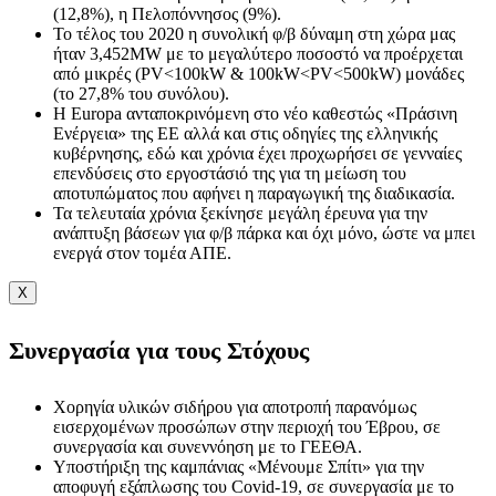
(12,8%), η Πελοπόννησος (9%).
Το τέλος του 2020 η συνολική φ/β δύναμη στη χώρα μας
ήταν 3,452ΜW με το μεγαλύτερο ποσοστό να προέρχεται
από μικρές (PV<100kW & 100kW<PV<500kW) μονάδες
(το 27,8% του συνόλου).
Η Εuropa ανταποκρινόμενη στο νέο καθεστώς «Πράσινη
Ενέργεια» της ΕΕ αλλά και στις οδηγίες της ελληνικής
κυβέρνησης, εδώ και χρόνια έχει προχωρήσει σε γενναίες
επενδύσεις στο εργοστάσιό της για τη μείωση του
αποτυπώματος που αφήνει η παραγωγική της διαδικασία.
Τα τελευταία χρόνια ξεκίνησε μεγάλη έρευνα για την
ανάπτυξη βάσεων για φ/β πάρκα και όχι μόνο, ώστε να μπει
ενεργά στον τομέα ΑΠΕ.
X
Συνεργασία για τους Στόχους
Χορηγία υλικών σιδήρου για αποτροπή παρανόμως
εισερχομένων προσώπων στην περιοχή του Έβρου, σε
συνεργασία και συνεννόηση με το ΓΕΕΘΑ.
Υποστήριξη της καμπάνιας «Μένουμε Σπίτι» για την
αποφυγή εξάπλωσης του Covid-19, σε συνεργασία με το