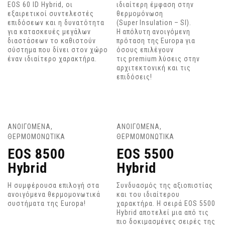
EOS 60 ID Hybrid, οι
ιδιαίτερη έμφαση στην
εξαιρετικοί συντελεστές
θερμομόνωση
επιδόσεων και η δυνατότητα
(Super Insulation – SI).
για κατασκευές μεγάλων
Η απόλυτη ανοιγόμενη
διαστάσεων το καθιστούν
πρόταση της Europa για
σύστημα που δίνει στον χώρο
όσους επιλέγουν
έναν ιδιαίτερο χαρακτήρα.
τις premium λύσεις στην
αρχιτεκτονική και τις
επιδόσεις!
ΑΝΟΙΓΟΜΕΝΑ
,
ΑΝΟΙΓΟΜΕΝΑ
,
ΘΕΡΜΟΜΟΝΩΤΙΚΑ
ΘΕΡΜΟΜΟΝΩΤΙΚΑ
EOS 8500
EOS 5500
Hybrid
Hybrid
Η συμφέρουσα επιλογή στα
Συνδυασμός της αξιοπιστίας
ανοιγόμενα θερμομονωτικά
και του ιδιαίτερου
συστήματα της Europa!
χαρακτήρα. Η σειρά EOS 5500
Hybrid αποτελεί μια από τις
πιο δοκιμασμένες σειρές της