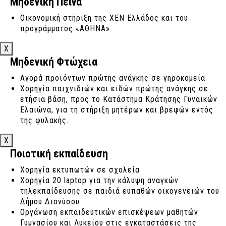
Μηδενική Πείνα
Χορηγία στον Ερμή Σχηματαρίου και ιδιαίτερα στην
Οικονομική στήριξη της ΧΕΝ Ελλάδος και του
Ειδική Ομάδα «ΚΥΔΩΝ Special Team» για παιδάκια
προγράμματος «ΑΘΗΝΑ»
στο φάσμα του αυτισμού
Χορηγία στον Α.Ο. Οινοφύτων
X
Χορηγία σε Αθλητές για τη συμμετοχή τους σε
Μηδενική Φτώχεια
Διεθνείς Αγώνες
Αγορά προϊόντων πρώτης ανάγκης σε γηροκομεία
Χορηγία παιχνιδιών και ειδών πρώτης ανάγκης σε
ετήσια βάση, προς το Κατάστημα Κράτησης Γυναικών
Ελαιώνα, για τη στήριξη μητέρων και βρεφών εντός
της φυλακής.
X
Ποιοτική εκπαίδευση
Χορηγία εκτυπωτών σε σχολεία
Χορηγία 20 laptop για την κάλυψη αναγκών
τηλεκπαίδευσης σε παιδιά ευπαθών οικογενειών του
Δήμου Διονύσου
Οργάνωση εκπαιδευτικών επισκέψεων μαθητών
Γυμνασίου και Λυκείου στις εγκαταστάσεις της