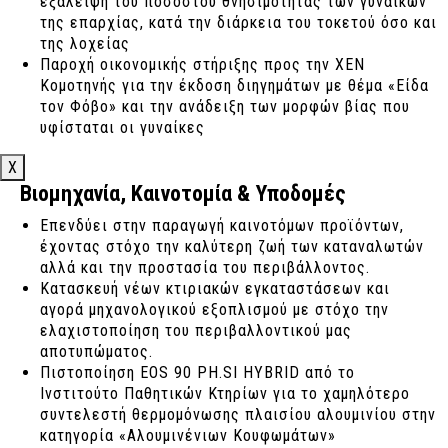
εξάλειψη του ποσοστού θνησιμότητας των γυναικών
της επαρχίας, κατά την διάρκεια του τοκετού όσο και
της λοχείας
Παροχή οικονομικής στήριξης προς την ΧΕΝ
Κομοτηνής για την έκδοση διηγημάτων με θέμα «Είδα
τον Φόβο» και την ανάδειξη των μορφών βίας που
υφίσταται οι γυναίκες
X
Βιομηχανία, Καινοτομία & Υποδομές
Επενδύει στην παραγωγή καινοτόμων προϊόντων,
έχοντας στόχο την καλύτερη ζωή των καταναλωτών
αλλά και την προστασία του περιβάλλοντος.
Κατασκευή νέων κτιριακών εγκαταστάσεων και
αγορά μηχανολογικού εξοπλισμού με στόχο την
ελαχιστοποίηση του περιβαλλοντικού μας
αποτυπώματος.
Πιστοποίηση EOS 90 PH.SI HYBRID από το
Ινστιτούτο Παθητικών Κτηρίων για το χαμηλότερο
συντελεστή θερμομόνωσης πλαισίου αλουμινίου στην
κατηγορία «Αλουμινένιων Κουφωμάτων»