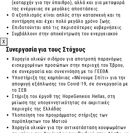
(καταρχήν για την ύπαιθρο), αλλά και για μεταφορά
της ενέργειας σε μεγάλες αποστάσεις.
Ο εξοπλισμός είναι απλός στην κατασκευή και τη
συντήρηση και έχει πολύ μεγάλο χρόνο ζωής.
Επιδοτούνται από τις περισσότερες κυβερνήσεις.
Συμβάλλουν στην αποκέντρωση του ενεργειακού
συστήματος και μειώνουν τις απώλειες κατά τη
X
μεταφορά ενέργειας.
Συνεργασία για τους Στόχους
Χορηγία υλικών σιδήρου για αποτροπή παρανόμως
εισερχομένων προσώπων στην περιοχή του Έβρου,
Οι ΑΠΕ στην Ελλάδα.
σε συνεργασία και συνεννόηση με το ΓΕΕΘΑ.
Υποστήριξη της καμπάνιας «Μένουμε Σπίτι» για την
Στην Ελλάδα η Κεντρική Ελλάδα είναι η περιοχή με
αποφυγή εξάπλωσης του Covid-19, σε συνεργασία με
τη μεγαλύτερη συγκέντρωση φ/β πάρκων (31% του
το ΣΕΒ.
συνόλου) και ακολουθούν η Κεντρική Μακεδονία
Στήριξη του έργοθ της HopeGenesis Hellas, στη
(15,3%) η Θεσσαλία (12,8%), η Πελοπόννησος (9%).
μείωση της υπογεννητικότητας σε ακριτικές
Το τέλος του 2020 η συνολική φ/β δύναμη στη χώρα
περιοχές της Ελλάδας
μας ήταν 3,452ΜW με το μεγαλύτερο ποσοστό να
Υλοποίηση του προγράμματος στήριξης των
προέρχεται από μικρές (PV<100kW &
πυρόπληκτων του Ματιού
100kW<PV<500kW) μονάδες (το 27,8% του συνόλου).
Χορηγία υλικών για την αντικατάσταση κουφωμάτων
Η Εuropa ανταποκρινόμενη στο νέο καθεστώς