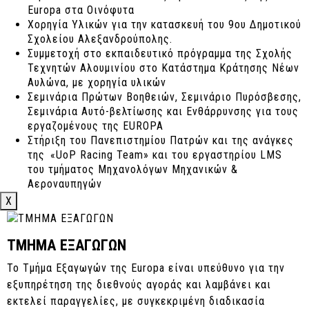
Europa στα Οινόφυτα
Χορηγία Υλικών για την κατασκευή του 9ου Δημοτικού
Σχολείου Αλεξανδρούπολης.
Συμμετοχή στο εκπαιδευτικό πρόγραμμα της Σχολής
Τεχνητών Αλουμινίου στο Κατάστημα Κράτησης Νέων
Αυλώνα, με χορηγία υλικών
Σεμινάρια Πρώτων Βοηθειών, Σεμινάριο Πυρόσβεσης,
Σεμινάρια Αυτό-βελτίωσης και Ενθάρρυνσης για τους
εργαζομένους της EUROPA
Στήριξη του Πανεπιστημίου Πατρών και της ανάγκες
της «UoP Racing Team» και του εργαστηρίου LMS
του τμήματος Μηχανολόγων Μηχανικών &
Αεροναυπηγών
Στήριξη της φοιτητικής ομάδας Aristotle University
X
Racing Team Electric, του τμήματος Ηλεκτρολόγων
Μηχανικών και Μηχανικών Υπολογιστών του
Αριστοτέλειου Πανεπιστημίου Θεσσαλονίκη
ΤΜΗΜΑ ΕΞΑΓΩΓΩΝ
Δημιουργία του “Europa Lab” (link στο Europa lab)
Το Τμήμα Εξαγωγών της Europa είναι υπεύθυνο για την
Χορηγία Υλικών για την κατασκευή του Γυμνασίου
εξυπηρέτηση της διεθνούς αγοράς και λαμβάνει και
-Λυκείου Αγίας Άννας Ευβοίας
Χορηγία Υλικών για την αντικατάσταση κουφωμάτων
εκτελεί παραγγελίες, με συγκεκριμένη διαδικασία