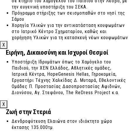
σε κτήριο του Χαμόγελου του Παιδιού στην Λέσβο, με
«Πράσινη Ενέργεια» της ΕΕ αλλά και στις οδηγίες
την ευγενική υποστήριξη του ΣΕΚΑ.
της ελληνικής κυβέρνησης, εδώ και χρόνια έχει
Πρόγραμμα στήριξης των σεισμοπαθών στο νησί της
προχωρήσει σε γενναίες επενδύσεις στο
Σάμου
εργοστάσιό της για τη μείωση του αποτυπώματος
Χορηγία Υλικών για την αντικατάσταση κουφωμάτων
που αφήνει η παραγωγική της διαδικασία.
στο Ιατρικό Κέντρο Σχηματαρίου, καθώς και
Τα τελευταία χρόνια ξεκίνησε μεγάλη έρευνα για την
χορήγηση Υλικών για τη κατασκευή νέων κουφωμάτων
ανάπτυξη βάσεων για φ/β πάρκα και όχι μόνο, ώστε
για τη δημιουργία απομονωμένων χώρων ασθενών με
X
να μπει ενεργά στον τομέα ΑΠΕ.
COVID – 19.
Ειρήνη, Δικαιοσύνη και Ισχυροί Θεσμοί
Χορηγία Υλικών για την αντικατάσταση κουφωμάτων
Υποστήριξη Ιδρυμάτων όπως το Χαμόγελο του
στο Ιατρικό Κέντρο Αλιάρτου.
Παιδιού, την ΧΕΝ Ελλάδος, Αθλητικές ομάδες,
Χορηγία Υλικών για την αντικατάσταση κουφωμάτων
Ιατρικά Κέντρα, HopeGenesis Hellas, Γηροκομεία,
στο Πολεμικό Ναυτικό Κρήτης, Μονάδα Κυριαμαδίου.
Εργαστήρι Τέχνης Χαλκίδας Δ. Μυταρά, Εθελοντικές
Χορηγία Υλικών για την κατασκευή Παιδικού Σταθμού
Ομάδες Π. Προστασίας Δασοπροστασίας Αφιδνών,
στο νησί των Λειψών σε συνέχεια της στήριξης προς
Διονύσου, Αγ. Στεφάνου, The ReDress Project κ.α.
την HopeGenesis
X
Ζωή στην Στεριά
Δενδροφύτευση Ελαιώνα στον ιδιόκτητο χώρο
έκτασης 135.000τμ.