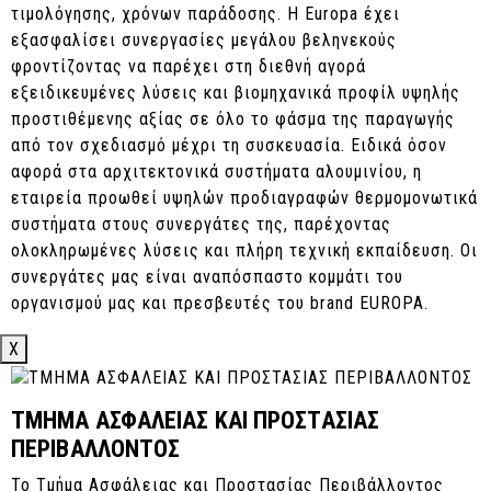
στο 5ο Δημοτικό Σχολείο Περιστερίου
τιμολόγησης, χρόνων παράδοσης. Η Europa έχει
Χορηγία Διαδραστικών Πινάκων στο Εργαστήρι
εξασφαλίσει συνεργασίες μεγάλου βεληνεκούς
Τέχνης Χαλκίδας Δ. Μυταρά
φροντίζοντας να παρέχει στη διεθνή αγορά
Χορηγία Υλικών σε ομάδα του Μετσόβιου
εξειδικευμένες λύσεις και βιομηχανικά προφίλ υψηλής
Πολυτεχνείου για την κατασκευή αγωνιστικών
προστιθέμενης αξίας σε όλο το φάσμα της παραγωγής
αυτοκινήτων “Racing-NTUA”.
από τον σχεδιασμό μέχρι τη συσκευασία. Ειδικά όσον
αφορά στα αρχιτεκτονικά συστήματα αλουμινίου, η
εταιρεία προωθεί υψηλών προδιαγραφών θερμομονωτικά
συστήματα στους συνεργάτες της, παρέχοντας
ολοκληρωμένες λύσεις και πλήρη τεχνική εκπαίδευση. Οι
συνεργάτες μας είναι αναπόσπαστο κομμάτι του
οργανισμού μας και πρεσβευτές του brand EUROPA.
X
ΤΜΗΜΑ ΑΣΦΑΛΕΙΑΣ ΚΑΙ ΠΡΟΣΤΑΣΙΑΣ
ΠΕΡΙΒΑΛΛΟΝΤΟΣ
Το Τμήμα Ασφάλειας και Προστασίας Περιβάλλοντος