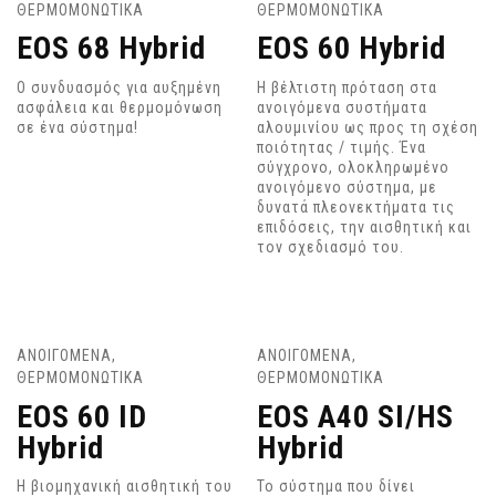
ΘΕΡΜΟΜΟΝΩΤΙΚΑ
ΘΕΡΜΟΜΟΝΩΤΙΚΑ
EOS 68 Hybrid
EOS 60 Hybrid
Ο συνδυασμός για αυξημένη
Η βέλτιστη πρόταση στα
ασφάλεια και θερμομόνωση
ανοιγόμενα συστήματα
σε ένα σύστημα!
αλουμινίου ως προς τη σχέση
ποιότητας / τιμής. Ένα
σύγχρονο, ολοκληρωμένο
ανοιγόμενο σύστημα, με
δυνατά πλεονεκτήματα τις
επιδόσεις, την αισθητική και
τον σχεδιασμό του.
ΑΝΟΙΓΟΜΕΝΑ
,
ΑΝΟΙΓΟΜΕΝΑ
,
ΘΕΡΜΟΜΟΝΩΤΙΚΑ
ΘΕΡΜΟΜΟΝΩΤΙΚΑ
EOS 60 ID
EOS A40 SI/HS
Hybrid
Hybrid
Η βιομηχανική αισθητική του
Το σύστημα που δίνει