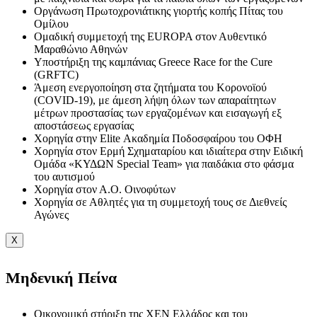
Οργάνωση Πρωτοχρονιάτικης γιορτής κοπής Πίτας του
Ομίλου
Ομαδική συμμετοχή της EUROPA στον Αυθεντικό
Μαραθώνιο Αθηνών
Υποστήριξη της καμπάνιας Greece Race for the Cure
(GRFTC)
Άμεση ενεργοποίηση στα ζητήματα του Κορονοϊού
(COVID-19), με άμεση λήψη όλων των απαραίτητων
μέτρων προστασίας των εργαζομένων και εισαγωγή εξ
αποστάσεως εργασίας
Χορηγία στην Elite Ακαδημία Ποδοσφαίρου του ΟΦΗ
Χορηγία στον Ερμή Σχηματαρίου και ιδιαίτερα στην Ειδική
Ομάδα «ΚΥΔΩΝ Special Team» για παιδάκια στο φάσμα
του αυτισμού
Χορηγία στον Α.Ο. Οινοφύτων
Χορηγία σε Αθλητές για τη συμμετοχή τους σε Διεθνείς
Αγώνες
X
Μηδενική Πείνα
Οικονομική στήριξη της ΧΕΝ Ελλάδος και του