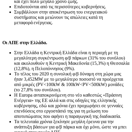
και έχει πολύ μεγάλο χρόνο ζωής.
Επιδοτούνται από τις περισσότερες κυβερνήσεις.
Συμβάλλουν στην αποκέντρωση του ενεργειακού
συστήματος και μειώνουν τις απώλειες κατά τη
μεταφορά ενέργειας.
Οι ΑΠΕ στην Ελλάδα.
Στην Ελλάδα η Κεντρική Ελλάδα είναι η περιοχή με τη
μεγαλύτερη συγκέντρωση φ/β πάρκων (31% του συνόλου)
και ακολουθούν η Κεντρική Μακεδονία (15,3%) η Θεσσαλία
(12,8%), η Πελοπόννησος (9%).
Το τέλος του 2020 η συνολική φ/β δύναμη στη χώρα μας
ήταν 3,452ΜW με το μεγαλύτερο ποσοστό να προέρχεται
από μικρές (PV<100kW & 100kW<PV<500kW) μονάδες
(το 27,8% του συνόλου).
Η Εuropa ανταποκρινόμενη στο νέο καθεστώς «Πράσινη
Ενέργεια» της ΕΕ αλλά και στις οδηγίες της ελληνικής
κυβέρνησης, εδώ και χρόνια έχει προχωρήσει σε γενναίες
επενδύσεις στο εργοστάσιό της για τη μείωση του
αποτυπώματος που αφήνει η παραγωγική της διαδικασία.
Τα τελευταία χρόνια ξεκίνησε μεγάλη έρευνα για την
ανάπτυξη βάσεων για φ/β πάρκα και όχι μόνο, ώστε να μπει