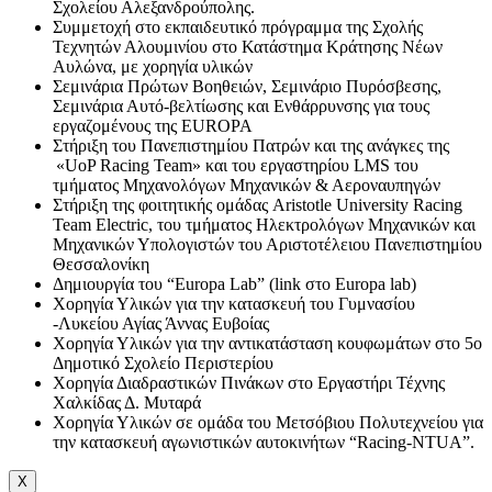
Σχολείου Αλεξανδρούπολης.
Συμμετοχή στο εκπαιδευτικό πρόγραμμα της Σχολής
Τεχνητών Αλουμινίου στο Κατάστημα Κράτησης Νέων
Αυλώνα, με χορηγία υλικών
Σεμινάρια Πρώτων Βοηθειών, Σεμινάριο Πυρόσβεσης,
Σεμινάρια Αυτό-βελτίωσης και Ενθάρρυνσης για τους
εργαζομένους της EUROPA
Στήριξη του Πανεπιστημίου Πατρών και της ανάγκες της
«UoP Racing Team» και του εργαστηρίου LMS του
τμήματος Μηχανολόγων Μηχανικών & Αεροναυπηγών
Στήριξη της φοιτητικής ομάδας Aristotle University Racing
Team Electric, του τμήματος Ηλεκτρολόγων Μηχανικών και
Μηχανικών Υπολογιστών του Αριστοτέλειου Πανεπιστημίου
Θεσσαλονίκη
Δημιουργία του “Europa Lab” (link στο Europa lab)
Χορηγία Υλικών για την κατασκευή του Γυμνασίου
-Λυκείου Αγίας Άννας Ευβοίας
Χορηγία Υλικών για την αντικατάσταση κουφωμάτων στο 5ο
Δημοτικό Σχολείο Περιστερίου
Χορηγία Διαδραστικών Πινάκων στο Εργαστήρι Τέχνης
Χαλκίδας Δ. Μυταρά
Χορηγία Υλικών σε ομάδα του Μετσόβιου Πολυτεχνείου για
την κατασκευή αγωνιστικών αυτοκινήτων “Racing-NTUA”.
X