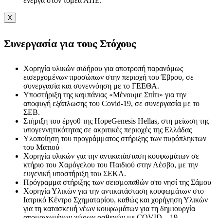
ενεργά στον τομέα ΑΠΕ.
X
Συνεργασία για τους Στόχους
Χορηγία υλικών σιδήρου για αποτροπή παρανόμως
εισερχομένων προσώπων στην περιοχή του Έβρου, σε
συνεργασία και συνεννόηση με το ΓΕΕΘΑ.
Υποστήριξη της καμπάνιας «Μένουμε Σπίτι» για την
αποφυγή εξάπλωσης του Covid-19, σε συνεργασία με το
ΣΕΒ.
Στήριξη του έργοθ της HopeGenesis Hellas, στη μείωση της
υπογεννητικότητας σε ακριτικές περιοχές της Ελλάδας
Υλοποίηση του προγράμματος στήριξης των πυρόπληκτων
του Ματιού
Χορηγία υλικών για την αντικατάσταση κουφωμάτων σε
κτήριο του Χαμόγελου του Παιδιού στην Λέσβο, με την
ευγενική υποστήριξη του ΣΕΚΑ.
Πρόγραμμα στήριξης των σεισμοπαθών στο νησί της Σάμου
Χορηγία Υλικών για την αντικατάσταση κουφωμάτων στο
Ιατρικό Κέντρο Σχηματαρίου, καθώς και χορήγηση Υλικών
για τη κατασκευή νέων κουφωμάτων για τη δημιουργία
απομονωμένων χώρων ασθενών με COVID – 19.