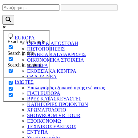
EUROPA
Exact matches only
ΟΡΑΜΑ & ΑΠΟΣΤΟΛΗ
ΠΙΣΤΟΠΟΙΗΣΕΙΣ
Search in title
ΒΡΑΒΕΙΑ ΚΑΙ ΔΙΑΚΡΙΣΕΙΣ
ΟΙΚΟΝΟΜΙΚΑ ΣΤΟΙΧΕΙΑ
Search in content
ΚΑΡΙΕΡΑ
ΕΚΘΕΣΙΑΚΑ ΚΕΝΤΡΑ
ΟΛΑ ΤΑ ΝΕΑ
ΙΔΙΩΤΕΣ
Υπολογισμός εξοικονόμησης ενέργειας
ΓΙΑΤΙ EUROPA
ΒΡΕΣ ΚΑΤΑΣΚΕΥΑΣΤΕΣ
ΚΑΤΗΓΟΡΙΕΣ ΠΡΟΪΟΝΤΩΝ
ΧΡΩΜΑΤΟΛΟΓΙΟ
SHOWROOM VR TOUR
ΕΞΟΙΚΟΝΟΜΩ
ΤΕΧΝΙΚΟΣ ΕΛΕΓΧΟΣ
ΕΝΤΥΠΑ
Συχνές ερωτήσεις