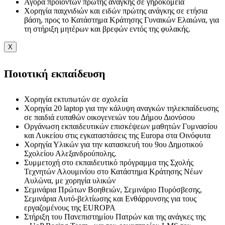
Αγορά προϊόντων πρώτης ανάγκης σε γηροκομεία
Χορηγία παιχνιδιών και ειδών πρώτης ανάγκης σε ετήσια
βάση, προς το Κατάστημα Κράτησης Γυναικών Ελαιώνα, για
τη στήριξη μητέρων και βρεφών εντός της φυλακής.
X
Ποιοτική εκπαίδευση
Χορηγία εκτυπωτών σε σχολεία
Χορηγία 20 laptop για την κάλυψη αναγκών τηλεκπαίδευσης
σε παιδιά ευπαθών οικογενειών του Δήμου Διονύσου
Οργάνωση εκπαιδευτικών επισκέψεων μαθητών Γυμνασίου
και Λυκείου στις εγκαταστάσεις της Europa στα Οινόφυτα
Χορηγία Υλικών για την κατασκευή του 9ου Δημοτικού
Σχολείου Αλεξανδρούπολης.
Συμμετοχή στο εκπαιδευτικό πρόγραμμα της Σχολής
Τεχνητών Αλουμινίου στο Κατάστημα Κράτησης Νέων
Αυλώνα, με χορηγία υλικών
Σεμινάρια Πρώτων Βοηθειών, Σεμινάριο Πυρόσβεσης,
Σεμινάρια Αυτό-βελτίωσης και Ενθάρρυνσης για τους
εργαζομένους της EUROPA
Στήριξη του Πανεπιστημίου Πατρών και της ανάγκες της