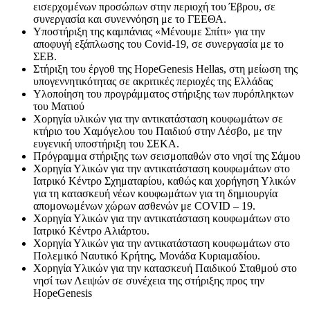
εισερχομένων προσώπων στην περιοχή του Έβρου, σε
συνεργασία και συνεννόηση με το ΓΕΕΘΑ.
Υποστήριξη της καμπάνιας «Μένουμε Σπίτι» για την
αποφυγή εξάπλωσης του Covid-19, σε συνεργασία με το
ΣΕΒ.
Στήριξη του έργοθ της HopeGenesis Hellas, στη μείωση της
υπογεννητικότητας σε ακριτικές περιοχές της Ελλάδας
Υλοποίηση του προγράμματος στήριξης των πυρόπληκτων
του Ματιού
Χορηγία υλικών για την αντικατάσταση κουφωμάτων σε
κτήριο του Χαμόγελου του Παιδιού στην Λέσβο, με την
ευγενική υποστήριξη του ΣΕΚΑ.
Πρόγραμμα στήριξης των σεισμοπαθών στο νησί της Σάμου
Χορηγία Υλικών για την αντικατάσταση κουφωμάτων στο
Ιατρικό Κέντρο Σχηματαρίου, καθώς και χορήγηση Υλικών
για τη κατασκευή νέων κουφωμάτων για τη δημιουργία
απομονωμένων χώρων ασθενών με COVID – 19.
Χορηγία Υλικών για την αντικατάσταση κουφωμάτων στο
Ιατρικό Κέντρο Αλιάρτου.
Χορηγία Υλικών για την αντικατάσταση κουφωμάτων στο
Πολεμικό Ναυτικό Κρήτης, Μονάδα Κυριαμαδίου.
Χορηγία Υλικών για την κατασκευή Παιδικού Σταθμού στο
νησί των Λειψών σε συνέχεια της στήριξης προς την
HopeGenesis