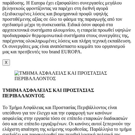
παράδοσης. Η Europa έχει εξασφαλίσει συνεργασίες μεγάλου
βεληνεκούς φροντίζοντας να παρέχει στη διεθνή αγορά
εξειδικευμένες λύσεις και βιομηχανικά προφίλ υψηλής
προστιθέμενης αξίας σε όλο το φάσμα της παραγωγής από τον
σχεδιασμό μέχρι τη συσκευασία. Ειδικά όσον αφορά στα
αρχιτεκτονικά συστήματα αλουμινίου, η εταιρεία προωθεί υψηλών
προδιαγραφών θερμομονωτικά συστήματα στους συνεργάτες της,
παρέχοντας ολοκληρωμένες λύσεις και πλήρη τεχνική εκπαίδευση.
Οι συνεργάτες μας είναι αναπόσπαστο κομμάτι του οργανισμού
μας και πρεσβευτές του brand EUROPA.
X
ΤΜΗΜΑ ΑΣΦΑΛΕΙΑΣ ΚΑΙ ΠΡΟΣΤΑΣΙΑΣ
ΠΕΡΙΒΑΛΛΟΝΤΟΣ
Το Τμήμα Ασφάλειας και Προστασίας Περιβάλλοντος είναι
υπεύθυνο για τον έλεγχο και την εφαρμογή των κανόνων
ασφαλείας στην εργασία τόσο σε επίπεδο εταιρικών διαδικασιών
όσο και σε επίπεδο εργαζομένων. Οι κανόνες αυτοί ξεπερνούν την
ελάχιστη απαίτηση της κείμενης νομοθεσίας. Παράλληλα το τμήμα
σχεδιάζει και παρακολουθεί την περιβαλλοντική πολιτική της