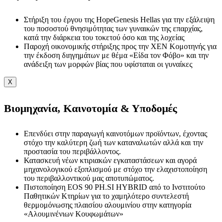
Στήριξη του έργου της HopeGenesis Hellas για την εξάλειψη
του ποσοστού θνησιμότητας των γυναικών της επαρχίας,
κατά την διάρκεια του τοκετού όσο και της λοχείας
Παροχή οικονομικής στήριξης προς την ΧΕΝ Κομοτηνής για
την έκδοση διηγημάτων με θέμα «Είδα τον Φόβο» και την
ανάδειξη των μορφών βίας που υφίσταται οι γυναίκες
X
Βιομηχανία, Καινοτομία & Υποδομές
Επενδύει στην παραγωγή καινοτόμων προϊόντων, έχοντας
στόχο την καλύτερη ζωή των καταναλωτών αλλά και την
προστασία του περιβάλλοντος.
Κατασκευή νέων κτιριακών εγκαταστάσεων και αγορά
μηχανολογικού εξοπλισμού με στόχο την ελαχιστοποίηση
του περιβαλλοντικού μας αποτυπώματος.
Πιστοποίηση EOS 90 PH.SI HYBRID από το Ινστιτούτο
Παθητικών Κτηρίων για το χαμηλότερο συντελεστή
θερμομόνωσης πλαισίου αλουμινίου στην κατηγορία
«Αλουμινένιων Κουφωμάτων»