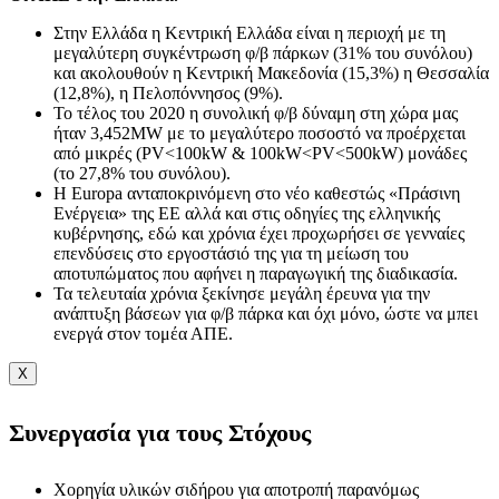
Στην Ελλάδα η Κεντρική Ελλάδα είναι η περιοχή με τη
μεγαλύτερη συγκέντρωση φ/β πάρκων (31% του συνόλου)
και ακολουθούν η Κεντρική Μακεδονία (15,3%) η Θεσσαλία
(12,8%), η Πελοπόννησος (9%).
Το τέλος του 2020 η συνολική φ/β δύναμη στη χώρα μας
ήταν 3,452ΜW με το μεγαλύτερο ποσοστό να προέρχεται
από μικρές (PV<100kW & 100kW<PV<500kW) μονάδες
(το 27,8% του συνόλου).
Η Εuropa ανταποκρινόμενη στο νέο καθεστώς «Πράσινη
Ενέργεια» της ΕΕ αλλά και στις οδηγίες της ελληνικής
κυβέρνησης, εδώ και χρόνια έχει προχωρήσει σε γενναίες
επενδύσεις στο εργοστάσιό της για τη μείωση του
αποτυπώματος που αφήνει η παραγωγική της διαδικασία.
Τα τελευταία χρόνια ξεκίνησε μεγάλη έρευνα για την
ανάπτυξη βάσεων για φ/β πάρκα και όχι μόνο, ώστε να μπει
ενεργά στον τομέα ΑΠΕ.
X
Συνεργασία για τους Στόχους
Χορηγία υλικών σιδήρου για αποτροπή παρανόμως