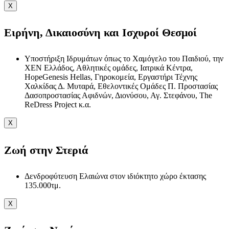
X
Ειρήνη, Δικαιοσύνη και Ισχυροί Θεσμοί
Υποστήριξη Ιδρυμάτων όπως το Χαμόγελο του Παιδιού, την
ΧΕΝ Ελλάδος, Αθλητικές ομάδες, Ιατρικά Κέντρα,
HopeGenesis Hellas, Γηροκομεία, Εργαστήρι Τέχνης
Χαλκίδας Δ. Μυταρά, Εθελοντικές Ομάδες Π. Προστασίας
Δασοπροστασίας Αφιδνών, Διονύσου, Αγ. Στεφάνου, The
ReDress Project κ.α.
X
Ζωή στην Στεριά
Δενδροφύτευση Ελαιώνα στον ιδιόκτητο χώρο έκτασης
135.000τμ.
X