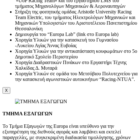
«UoP Racing Team» και του εργαστηρίου LMS του
τμήματος Μηχανολόγων Μηχανικών & Αεροναυπηγών
Στήριξη της φοιτητικής ομάδας Aristotle University Racing
Team Electric, του τμήματος Ηλεκτρολόγων Μηχανικών και
Μηχανικών Υπολογιστών του Αριστοτέλειου Πανεπιστημίου
Θεσσαλονίκη
Δημιουργία του “Europa Lab” (link στο Europa lab)
Χορηγία Υλικών για την κατασκευή του Γυμνασίου
-Λυκείου Αγίας Άννας Ευβοίας
Χορηγία Υλικών για την αντικατάσταση κουφωμάτων στο 5ο
Δημοτικό Σχολείο Περιστερίου
Χορηγία Διαδραστικών Πινάκων στο Εργαστήρι Τέχνης
Χαλκίδας Δ. Μυταρά
Χορηγία Υλικών σε ομάδα του Μετσόβιου Πολυτεχνείου για
την κατασκευή αγωνιστικών αυτοκινήτων “Racing-NTUA”.
X
ΤΜΗΜΑ ΕΞΑΓΩΓΩΝ
Το Τμήμα Εξαγωγών της Europa είναι υπεύθυνο για την
εξυπηρέτηση της διεθνούς αγοράς και λαμβάνει και εκτελεί
παραγγελίες, με συγκεκριμένη διαδικασία τιμολόγησης, χρόνων