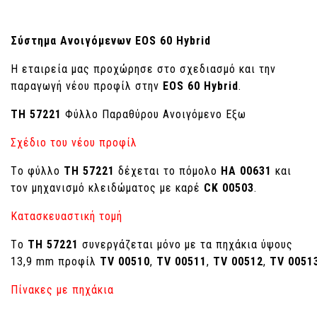
Σύστημα Ανοιγόμενων EOS 60 Hybrid
Η εταιρεία μας προχώρησε στο σχεδιασμό και την
παραγωγή νέου προφίλ στην
EOS 60 Hybrid
.
ΤΗ 57221
Φύλλο Παραθύρου Ανοιγόμενο Εξω
Σχέδιο του νέου προφίλ
Τo φύλλο
ΤΗ 57221
δέχεται το πόμολο
ΗΑ 00631
και
τον μηχανισμό κλειδώματος με καρέ
CK
00503
.
Κατασκευαστική τομή
Τo
ΤΗ 57221
συνεργάζεται μόνο με τα πηχάκια ύψους
13,9 mm προφίλ
TV
00510
,
TV
00511
,
TV
00512
,
TV
0051
Πίνακες με πηχάκια