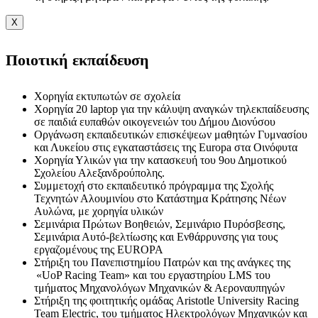
X
Ποιοτική εκπαίδευση
Χορηγία εκτυπωτών σε σχολεία
Χορηγία 20 laptop για την κάλυψη αναγκών τηλεκπαίδευσης
σε παιδιά ευπαθών οικογενειών του Δήμου Διονύσου
Οργάνωση εκπαιδευτικών επισκέψεων μαθητών Γυμνασίου
και Λυκείου στις εγκαταστάσεις της Europa στα Οινόφυτα
Χορηγία Υλικών για την κατασκευή του 9ου Δημοτικού
Σχολείου Αλεξανδρούπολης.
Συμμετοχή στο εκπαιδευτικό πρόγραμμα της Σχολής
Τεχνητών Αλουμινίου στο Κατάστημα Κράτησης Νέων
Αυλώνα, με χορηγία υλικών
Σεμινάρια Πρώτων Βοηθειών, Σεμινάριο Πυρόσβεσης,
Σεμινάρια Αυτό-βελτίωσης και Ενθάρρυνσης για τους
εργαζομένους της EUROPA
Στήριξη του Πανεπιστημίου Πατρών και της ανάγκες της
«UoP Racing Team» και του εργαστηρίου LMS του
τμήματος Μηχανολόγων Μηχανικών & Αεροναυπηγών
Στήριξη της φοιτητικής ομάδας Aristotle University Racing
Team Electric, του τμήματος Ηλεκτρολόγων Μηχανικών και