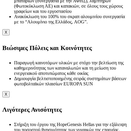
μπαταριών (συνεργασία με την ΑΦΗΣ), λαμπτήρων
(Φωτοκύκλωση ΑΕ) και καπακιών, σε όλους τους χώρους
γραφείων και του εργοστασίου
Ανακύκλωση του 100% του σκραπ αλουμινίου συνεργασία
με το “Αλουμίνιο της Ελλάδος, AOG”.
X
Βιώσιμες Πόλεις και Κοινότητες
Παραγωγή καινοτόμων υλικών με στόχο την βελτίωση της
καθημερινότητας των καταναλωτών και τη μείωση του
ενεργειακού αποτυπώματος κάθε οικίας
Δημιουργία βελτιστοποιημένης σειράς συστημάτων βάσεων
φωτοβολταϊκών πλαισίων EUROPA SUN
X
Λιγότερες Ανισότητες
Στήριξη του έργου της HopeGenesis Hellas για την εξάλειψη
του ποσοστού θνησιμότητας των γυναικών της επαρχίας,