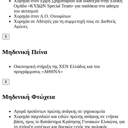
Χορηγία στον Ερμή Σχηματαρίου και ιδιαίτερα στην Ειδική
Ομάδα «ΚΥΔΩΝ Special Team» για παιδάκια στο φάσμα
του αυτισμού
Χορηγία στον Α.Ο. Οινοφύτων
Χορηγία σε Αθλητές για τη συμμετοχή τους σε Διεθνείς
Αγώνες
X
Μηδενική Πείνα
Οικονομική στήριξη της ΧΕΝ Ελλάδος και του
προγράμματος «ΑΘΗΝΑ»
X
Μηδενική Φτώχεια
Αγορά προϊόντων πρώτης ανάγκης σε γηροκομεία
Χορηγία παιχνιδιών και ειδών πρώτης ανάγκης σε ετήσια
βάση, προς το Κατάστημα Κράτησης Γυναικών Ελαιώνα, για
τη στήριξη μητέρων και βρεφών εντός της φυλακής.