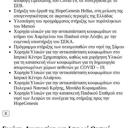
αποφυγή εξάπλωσης του Covid-19, σε συνεργασία με το
ΣΕΒ.
Στήριξη του έργοθ της HopeGenesis Hellas, στη μείωση της
υπογεννητικότητας σε ακριτικές περιοχές της Ελλάδας
Υλοποίηση του προγράμματος στήριξης των πυρόπληκτων
του Ματιού
Χορηγία υλικών για την αντικατάσταση κουφωμάτων σε
κτήριο του Χαμόγελου του Παιδιού στην Λέσβο, με την
ευγενική υποστήριξη του ΣΕΚΑ.
Πρόγραμμα στήριξης των σεισμοπαθών στο νησί της Σάμου
Χορηγία Υλικών για την αντικατάσταση κουφωμάτων στο
Ιατρικό Κέντρο Σχηματαρίου, καθώς και χορήγηση Υλικών
για τη κατασκευή νέων κουφωμάτων για τη δημιουργία
απομονωμένων χώρων ασθενών με COVID – 19.
Χορηγία Υλικών για την αντικατάσταση κουφωμάτων στο
Ιατρικό Κέντρο Αλιάρτου.
Χορηγία Υλικών για την αντικατάσταση κουφωμάτων στο
Πολεμικό Ναυτικό Κρήτης, Μονάδα Κυριαμαδίου.
Χορηγία Υλικών για την κατασκευή Παιδικού Σταθμού στο
νησί των Λειψών σε συνέχεια της στήριξης προς την
HopeGenesis
X