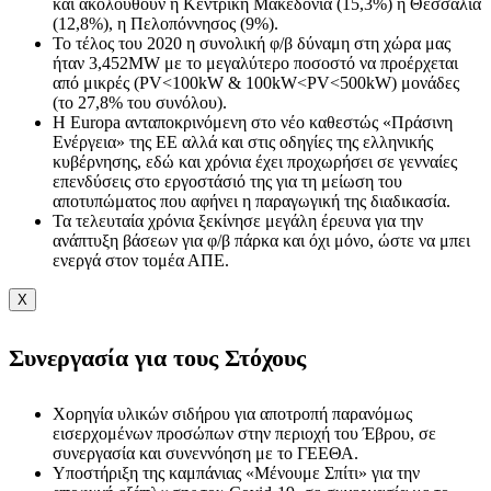
και ακολουθούν η Κεντρική Μακεδονία (15,3%) η Θεσσαλία
(12,8%), η Πελοπόννησος (9%).
Το τέλος του 2020 η συνολική φ/β δύναμη στη χώρα μας
ήταν 3,452ΜW με το μεγαλύτερο ποσοστό να προέρχεται
από μικρές (PV<100kW & 100kW<PV<500kW) μονάδες
(το 27,8% του συνόλου).
Η Εuropa ανταποκρινόμενη στο νέο καθεστώς «Πράσινη
Ενέργεια» της ΕΕ αλλά και στις οδηγίες της ελληνικής
κυβέρνησης, εδώ και χρόνια έχει προχωρήσει σε γενναίες
επενδύσεις στο εργοστάσιό της για τη μείωση του
αποτυπώματος που αφήνει η παραγωγική της διαδικασία.
Τα τελευταία χρόνια ξεκίνησε μεγάλη έρευνα για την
ανάπτυξη βάσεων για φ/β πάρκα και όχι μόνο, ώστε να μπει
ενεργά στον τομέα ΑΠΕ.
X
Συνεργασία για τους Στόχους
Χορηγία υλικών σιδήρου για αποτροπή παρανόμως
εισερχομένων προσώπων στην περιοχή του Έβρου, σε
συνεργασία και συνεννόηση με το ΓΕΕΘΑ.
Υποστήριξη της καμπάνιας «Μένουμε Σπίτι» για την