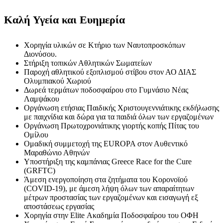
Καλή Υγεία και Ευημερία
Χορηγία υλικών σε Κτήριο των Ναυτοπροσκόπων
Διονύσου.
Στήριξη τοπικών Αθλητικών Σωματείων
Παροχή αθλητικού εξοπλισμού στίβου στον ΑΟ ΔΙΑΣ
Ολυμπιακού Χωριού
Δωρεά τερμάτων ποδοσφαίρου στο Γυμνάσιο Νέας
Λαμψάκου
Οργάνωση ετήσιας Παιδικής Χριστουγεννιάτικης εκδήλωσης
με παιχνίδια και δώρα για τα παιδιά όλων των εργαζομένων
Οργάνωση Πρωτοχρονιάτικης γιορτής κοπής Πίτας του
Ομίλου
Ομαδική συμμετοχή της EUROPA στον Αυθεντικό
Μαραθώνιο Αθηνών
Υποστήριξη της καμπάνιας Greece Race for the Cure
(GRFTC)
Άμεση ενεργοποίηση στα ζητήματα του Κορονοϊού
(COVID-19), με άμεση λήψη όλων των απαραίτητων
μέτρων προστασίας των εργαζομένων και εισαγωγή εξ
αποστάσεως εργασίας
Χορηγία στην Elite Ακαδημία Ποδοσφαίρου του ΟΦΗ