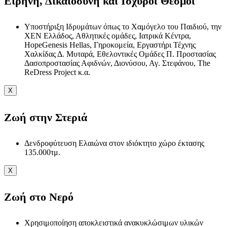
Ειρήνη, Δικαιοσύνη και Ισχυροί Θεσμοί
Υποστήριξη Ιδρυμάτων όπως το Χαμόγελο του Παιδιού, την
ΧΕΝ Ελλάδος, Αθλητικές ομάδες, Ιατρικά Κέντρα,
HopeGenesis Hellas, Γηροκομεία, Εργαστήρι Τέχνης
Χαλκίδας Δ. Μυταρά, Εθελοντικές Ομάδες Π. Προστασίας
Δασοπροστασίας Αφιδνών, Διονύσου, Αγ. Στεφάνου, The
ReDress Project κ.α.
X
Ζωή στην Στεριά
Δενδροφύτευση Ελαιώνα στον ιδιόκτητο χώρο έκτασης
135.000τμ.
X
Ζωή στο Νερό
Χρησιμοποίηση αποκλειστικά ανακυκλώσιμων υλικών