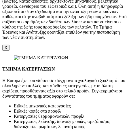
(ιδιώτες, κατασκευαστές, αρχιτέκτονες μηχανικούς, μελετητικά
γραφεία, developers του εξωτερικά κ.α.). Όλη αυτή η πληροφορία
αξιοποιείται στον σχεδιασμό και την ανάπτυξη νέων προϊόντων
καθώς και στην αναβάθμιση και εξέλιξη των ήδη υπαρχόντων. Έτσι
αυξάνεται ο αριθμός των διαθέσιμων λύσεων και παρατείνεται ο
κύκλος της ζωής τους προς όφελος των πελατών. Το Τμήμα
Έρευνας και Ανάπτυξης φροντίζει επιπλέον για την πιστοποίηση
των νέων συστημάτων.
X
ΤΜΗΜΑ ΚΑΤΕΡΓΑΣΙΩΝ
Η Europa έχει επενδύσει σε σύγχρονο τεχνολογικό εξοπλισμό που
ολοκληρώνει πολλές και σύνθετες κατεργασίες με απόλυτη
ακρίβεια, προσθέτοντας αξία στο τελικό προϊόν. Συγκεκριμένα οι
δυνατότητες του τμήματος αφορούν σε:
Ειδικές μηχανικές κατεργασίες
Ειδικές κοπές στα προφίλ
Κατεργασίες θερμομονωτικών προφίλ
Κατεργασίες λείανσης, διάνοιξης οπών, φρεζάρισμα,
διάνοιξη σπειρωμάτων, λείανση κοπής