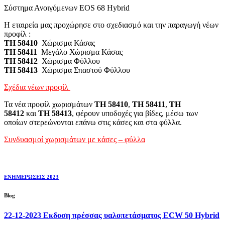
Σύστημα Ανοιγόμενων EOS 68 Hybrid
Η εταιρεία μας προχώρησε στο σχεδιασμό και την παραγωγή νέων
προφίλ :
ΤH 58410
Χώρισμα Κάσας
ΤΗ 58411
Μεγάλο Χώρισμα Κάσας
ΤΗ 58412
Χώρισμα Φύλλου
ΤΗ 58413
Χώρισμα Σπαστού Φύλλου
Σχέδια νέων προφίλ
Τα νέα προφίλ χωρισμάτων
TH 58410
,
TH 58411
,
TH
58412
και
TH 58413
, φέρουν υποδοχές για βίδες, μέσω των
οποίων στερεώνονται επάνω στις κάσες και στα φύλλα.
Συνδυασμοί χωρισμάτων με κάσες – φύλλα
ΕΝΗΜΕΡΩΣΕΙΣ 2023
Blog
22-12-2023 Εκδοση πρέσσας υαλοπετάσματος ECW 50 Hybrid