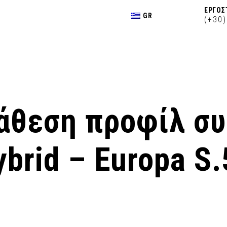
ΕΡΓΟΣ
GR
(+30
ιάθεση προφίλ σ
brid – Europa S