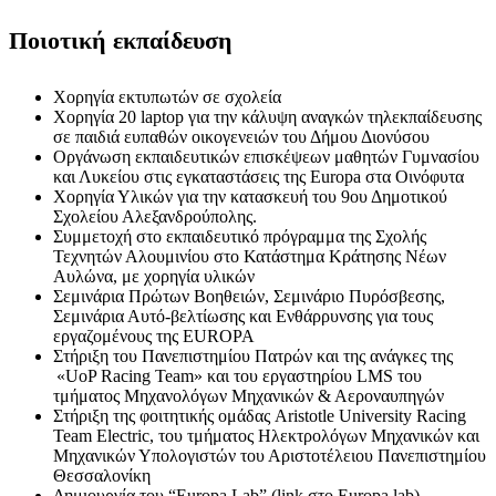
Ποιοτική εκπαίδευση
Χορηγία εκτυπωτών σε σχολεία
Χορηγία 20 laptop για την κάλυψη αναγκών τηλεκπαίδευσης
σε παιδιά ευπαθών οικογενειών του Δήμου Διονύσου
Οργάνωση εκπαιδευτικών επισκέψεων μαθητών Γυμνασίου
και Λυκείου στις εγκαταστάσεις της Europa στα Οινόφυτα
Χορηγία Υλικών για την κατασκευή του 9ου Δημοτικού
Σχολείου Αλεξανδρούπολης.
Συμμετοχή στο εκπαιδευτικό πρόγραμμα της Σχολής
Τεχνητών Αλουμινίου στο Κατάστημα Κράτησης Νέων
Αυλώνα, με χορηγία υλικών
Σεμινάρια Πρώτων Βοηθειών, Σεμινάριο Πυρόσβεσης,
Σεμινάρια Αυτό-βελτίωσης και Ενθάρρυνσης για τους
εργαζομένους της EUROPA
Στήριξη του Πανεπιστημίου Πατρών και της ανάγκες της
«UoP Racing Team» και του εργαστηρίου LMS του
τμήματος Μηχανολόγων Μηχανικών & Αεροναυπηγών
Στήριξη της φοιτητικής ομάδας Aristotle University Racing
Team Electric, του τμήματος Ηλεκτρολόγων Μηχανικών και
Μηχανικών Υπολογιστών του Αριστοτέλειου Πανεπιστημίου
Θεσσαλονίκη
Δημιουργία του “Europa Lab” (link στο Europa lab)