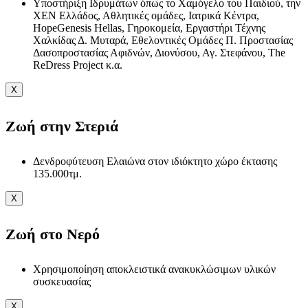
Υποστήριξη Ιδρυμάτων όπως το Χαμόγελο του Παιδιού, την
ΧΕΝ Ελλάδος, Αθλητικές ομάδες, Ιατρικά Κέντρα,
HopeGenesis Hellas, Γηροκομεία, Εργαστήρι Τέχνης
Χαλκίδας Δ. Μυταρά, Εθελοντικές Ομάδες Π. Προστασίας
Δασοπροστασίας Αφιδνών, Διονύσου, Αγ. Στεφάνου, The
ReDress Project κ.α.
X
Ζωή στην Στεριά
Δενδροφύτευση Ελαιώνα στον ιδιόκτητο χώρο έκτασης
135.000τμ.
X
Ζωή στο Νερό
Χρησιμοποίηση αποκλειστικά ανακυκλώσιμων υλικών
συσκευασίας
X