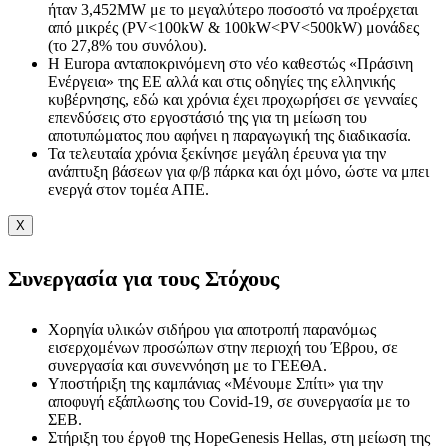
ήταν 3,452ΜW με το μεγαλύτερο ποσοστό να προέρχεται
από μικρές (PV<100kW & 100kW<PV<500kW) μονάδες
(το 27,8% του συνόλου).
Η Εuropa ανταποκρινόμενη στο νέο καθεστώς «Πράσινη
Ενέργεια» της ΕΕ αλλά και στις οδηγίες της ελληνικής
κυβέρνησης, εδώ και χρόνια έχει προχωρήσει σε γενναίες
επενδύσεις στο εργοστάσιό της για τη μείωση του
αποτυπώματος που αφήνει η παραγωγική της διαδικασία.
Τα τελευταία χρόνια ξεκίνησε μεγάλη έρευνα για την
ανάπτυξη βάσεων για φ/β πάρκα και όχι μόνο, ώστε να μπει
ενεργά στον τομέα ΑΠΕ.
X
Συνεργασία για τους Στόχους
Χορηγία υλικών σιδήρου για αποτροπή παρανόμως
εισερχομένων προσώπων στην περιοχή του Έβρου, σε
συνεργασία και συνεννόηση με το ΓΕΕΘΑ.
Υποστήριξη της καμπάνιας «Μένουμε Σπίτι» για την
αποφυγή εξάπλωσης του Covid-19, σε συνεργασία με το
ΣΕΒ.
Στήριξη του έργοθ της HopeGenesis Hellas, στη μείωση της