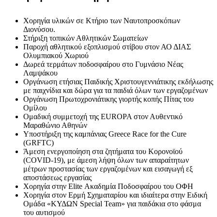
Χορηγία υλικών σε Κτήριο των Ναυτοπροσκόπων
Διονύσου.
Στήριξη τοπικών Αθλητικών Σωματείων
Παροχή αθλητικού εξοπλισμού στίβου στον ΑΟ ΔΙΑΣ
Ολυμπιακού Χωριού
Δωρεά τερμάτων ποδοσφαίρου στο Γυμνάσιο Νέας
Λαμψάκου
Οργάνωση ετήσιας Παιδικής Χριστουγεννιάτικης εκδήλωσης
με παιχνίδια και δώρα για τα παιδιά όλων των εργαζομένων
Οργάνωση Πρωτοχρονιάτικης γιορτής κοπής Πίτας του
Ομίλου
Ομαδική συμμετοχή της EUROPA στον Αυθεντικό
Μαραθώνιο Αθηνών
Υποστήριξη της καμπάνιας Greece Race for the Cure
(GRFTC)
Άμεση ενεργοποίηση στα ζητήματα του Κορονοϊού
(COVID-19), με άμεση λήψη όλων των απαραίτητων
μέτρων προστασίας των εργαζομένων και εισαγωγή εξ
αποστάσεως εργασίας
Χορηγία στην Elite Ακαδημία Ποδοσφαίρου του ΟΦΗ
Χορηγία στον Ερμή Σχηματαρίου και ιδιαίτερα στην Ειδική
Ομάδα «ΚΥΔΩΝ Special Team» για παιδάκια στο φάσμα
του αυτισμού