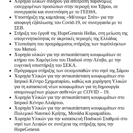
Χορηγία υλικών σιδήρου για αποτροπή παρανόμως
εισερχομένων προσώπων στην περιοχή του Έβρου, σε
συνεργασία και συνεννόηση με το ΓΕΕΘΑ.
Υποστήριξη της καμπάνιας «Μένουμε Σπίτι» για την
αποφυγή εξάπλωσης του Covid-19, σε συνεργασία με το
ΣΕΒ.
Στήριξη του έργοθ της HopeGenesis Hellas, στη μείωση της
υπογεννητικότητας σε ακριτικές περιοχές της Ελλάδας
Υλοποίηση του προγράμματος στήριξης των πυρόπληκτων
του Ματιού
Χορηγία υλικών για την αντικατάσταση κουφωμάτων σε
κτήριο του Χαμόγελου του Παιδιού στην Λέσβο, με την
ευγενική υποστήριξη του ΣΕΚΑ.
Πρόγραμμα στήριξης των σεισμοπαθών στο νησί της Σάμου
Χορηγία Υλικών για την αντικατάσταση κουφωμάτων στο
Ιατρικό Κέντρο Σχηματαρίου, καθώς και χορήγηση Υλικών
για τη κατασκευή νέων κουφωμάτων για τη δημιουργία
απομονωμένων χώρων ασθενών με COVID – 19.
Χορηγία Υλικών για την αντικατάσταση κουφωμάτων στο
Ιατρικό Κέντρο Αλιάρτου.
Χορηγία Υλικών για την αντικατάσταση κουφωμάτων στο
Πολεμικό Ναυτικό Κρήτης, Μονάδα Κυριαμαδίου.
Χορηγία Υλικών για την κατασκευή Παιδικού Σταθμού στο
νησί των Λειψών σε συνέχεια της στήριξης προς την
HopeGenesis