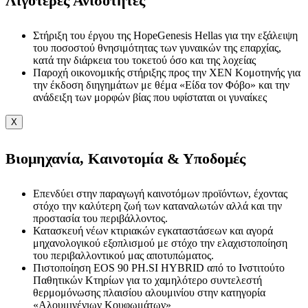
Λιγότερες Ανισότητες
Στήριξη του έργου της HopeGenesis Hellas για την εξάλειψη
του ποσοστού θνησιμότητας των γυναικών της επαρχίας,
κατά την διάρκεια του τοκετού όσο και της λοχείας
Παροχή οικονομικής στήριξης προς την ΧΕΝ Κομοτηνής για
την έκδοση διηγημάτων με θέμα «Είδα τον Φόβο» και την
ανάδειξη των μορφών βίας που υφίσταται οι γυναίκες
X
Βιομηχανία, Καινοτομία & Υποδομές
Επενδύει στην παραγωγή καινοτόμων προϊόντων, έχοντας
στόχο την καλύτερη ζωή των καταναλωτών αλλά και την
προστασία του περιβάλλοντος.
Κατασκευή νέων κτιριακών εγκαταστάσεων και αγορά
μηχανολογικού εξοπλισμού με στόχο την ελαχιστοποίηση
του περιβαλλοντικού μας αποτυπώματος.
Πιστοποίηση EOS 90 PH.SI HYBRID από το Ινστιτούτο
Παθητικών Κτηρίων για το χαμηλότερο συντελεστή
θερμομόνωσης πλαισίου αλουμινίου στην κατηγορία
«Αλουμινένιων Κουφωμάτων»