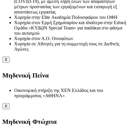
(COVID-19), με άμεση λήψη όλων των απαραίτητων
μέτρων προστασίας των εργαζομένων και εισαγωγή εξ
αποστάσεως εργασίας
Χορηγία στην Elite Ακαδημία Ποδοσφαίρου του ΟΦΗ
Χορηγία στον Ερμή Σχηματαρίου και ιδιαίτερα στην Ειδική
Ομάδα «ΚΥΔΩΝ Special Team» για παιδάκια στο φάσμα
του αυτισμού
Χορηγία στον Α.Ο. Οινοφύτων
Χορηγία σε Αθλητές για τη συμμετοχή τους σε Διεθνείς
Αγώνες
X
Μηδενική Πείνα
Οικονομική στήριξη της ΧΕΝ Ελλάδος και του
προγράμματος «ΑΘΗΝΑ»
X
Μηδενική Φτώχεια