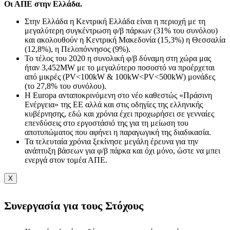
Οι ΑΠΕ στην Ελλάδα.
Στην Ελλάδα η Κεντρική Ελλάδα είναι η περιοχή με τη
μεγαλύτερη συγκέντρωση φ/β πάρκων (31% του συνόλου)
και ακολουθούν η Κεντρική Μακεδονία (15,3%) η Θεσσαλία
(12,8%), η Πελοπόννησος (9%).
Το τέλος του 2020 η συνολική φ/β δύναμη στη χώρα μας
ήταν 3,452ΜW με το μεγαλύτερο ποσοστό να προέρχεται
από μικρές (PV<100kW & 100kW<PV<500kW) μονάδες
(το 27,8% του συνόλου).
Η Εuropa ανταποκρινόμενη στο νέο καθεστώς «Πράσινη
Ενέργεια» της ΕΕ αλλά και στις οδηγίες της ελληνικής
κυβέρνησης, εδώ και χρόνια έχει προχωρήσει σε γενναίες
επενδύσεις στο εργοστάσιό της για τη μείωση του
αποτυπώματος που αφήνει η παραγωγική της διαδικασία.
Τα τελευταία χρόνια ξεκίνησε μεγάλη έρευνα για την
ανάπτυξη βάσεων για φ/β πάρκα και όχι μόνο, ώστε να μπει
ενεργά στον τομέα ΑΠΕ.
X
Συνεργασία για τους Στόχους