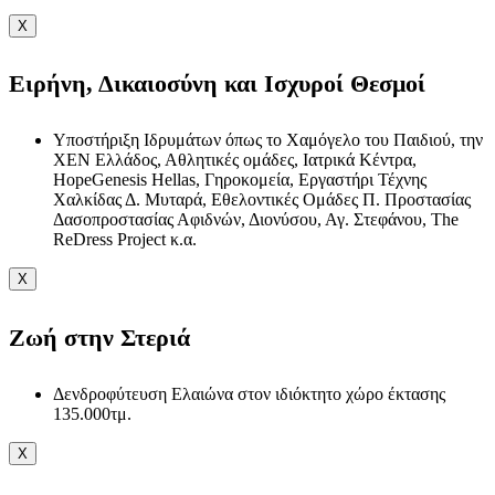
X
Ειρήνη, Δικαιοσύνη και Ισχυροί Θεσμοί
Υποστήριξη Ιδρυμάτων όπως το Χαμόγελο του Παιδιού, την
ΧΕΝ Ελλάδος, Αθλητικές ομάδες, Ιατρικά Κέντρα,
HopeGenesis Hellas, Γηροκομεία, Εργαστήρι Τέχνης
Χαλκίδας Δ. Μυταρά, Εθελοντικές Ομάδες Π. Προστασίας
Δασοπροστασίας Αφιδνών, Διονύσου, Αγ. Στεφάνου, The
ReDress Project κ.α.
X
Ζωή στην Στεριά
Δενδροφύτευση Ελαιώνα στον ιδιόκτητο χώρο έκτασης
135.000τμ.
X