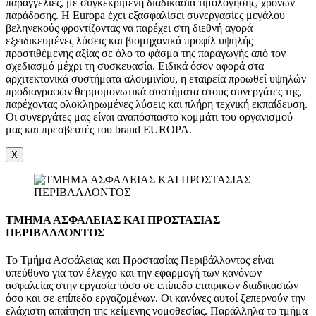
παραγγελίες, με συγκεκριμένη διαδικασία τιμολόγησης, χρόνων
παράδοσης. Η Europa έχει εξασφαλίσει συνεργασίες μεγάλου
βεληνεκούς φροντίζοντας να παρέχει στη διεθνή αγορά
εξειδικευμένες λύσεις και βιομηχανικά προφίλ υψηλής
προστιθέμενης αξίας σε όλο το φάσμα της παραγωγής από τον
σχεδιασμό μέχρι τη συσκευασία. Ειδικά όσον αφορά στα
αρχιτεκτονικά συστήματα αλουμινίου, η εταιρεία προωθεί υψηλών
προδιαγραφών θερμομονωτικά συστήματα στους συνεργάτες της,
παρέχοντας ολοκληρωμένες λύσεις και πλήρη τεχνική εκπαίδευση.
Οι συνεργάτες μας είναι αναπόσπαστο κομμάτι του οργανισμού
μας και πρεσβευτές του brand EUROPA.
X
ΤΜΗΜΑ ΑΣΦΑΛΕΙΑΣ ΚΑΙ ΠΡΟΣΤΑΣΙΑΣ
ΠΕΡΙΒΑΛΛΟΝΤΟΣ
Το Τμήμα Ασφάλειας και Προστασίας Περιβάλλοντος είναι
υπεύθυνο για τον έλεγχο και την εφαρμογή των κανόνων
ασφαλείας στην εργασία τόσο σε επίπεδο εταιρικών διαδικασιών
όσο και σε επίπεδο εργαζομένων. Οι κανόνες αυτοί ξεπερνούν την
ελάχιστη απαίτηση της κείμενης νομοθεσίας. Παράλληλα το τμήμα