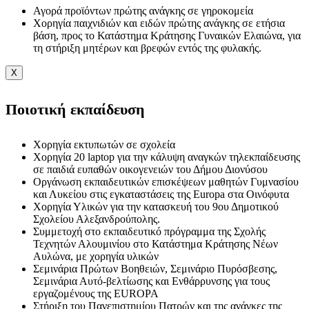
Αγορά προϊόντων πρώτης ανάγκης σε γηροκομεία
Χορηγία παιχνιδιών και ειδών πρώτης ανάγκης σε ετήσια
βάση, προς το Κατάστημα Κράτησης Γυναικών Ελαιώνα, για
τη στήριξη μητέρων και βρεφών εντός της φυλακής.
X
Ποιοτική εκπαίδευση
Χορηγία εκτυπωτών σε σχολεία
Χορηγία 20 laptop για την κάλυψη αναγκών τηλεκπαίδευσης
σε παιδιά ευπαθών οικογενειών του Δήμου Διονύσου
Οργάνωση εκπαιδευτικών επισκέψεων μαθητών Γυμνασίου
και Λυκείου στις εγκαταστάσεις της Europa στα Οινόφυτα
Χορηγία Υλικών για την κατασκευή του 9ου Δημοτικού
Σχολείου Αλεξανδρούπολης.
Συμμετοχή στο εκπαιδευτικό πρόγραμμα της Σχολής
Τεχνητών Αλουμινίου στο Κατάστημα Κράτησης Νέων
Αυλώνα, με χορηγία υλικών
Σεμινάρια Πρώτων Βοηθειών, Σεμινάριο Πυρόσβεσης,
Σεμινάρια Αυτό-βελτίωσης και Ενθάρρυνσης για τους
εργαζομένους της EUROPA
Στήριξη του Πανεπιστημίου Πατρών και της ανάγκες της