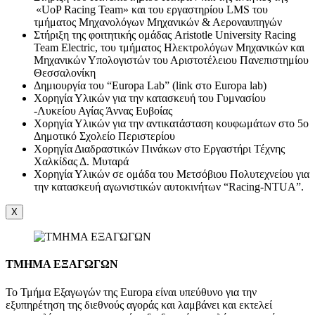
«UoP Racing Team» και του εργαστηρίου LMS του
τμήματος Μηχανολόγων Μηχανικών & Αεροναυπηγών
Στήριξη της φοιτητικής ομάδας Aristotle University Racing
Team Electric, του τμήματος Ηλεκτρολόγων Μηχανικών και
Μηχανικών Υπολογιστών του Αριστοτέλειου Πανεπιστημίου
Θεσσαλονίκη
Δημιουργία του “Europa Lab” (link στο Europa lab)
Χορηγία Υλικών για την κατασκευή του Γυμνασίου
-Λυκείου Αγίας Άννας Ευβοίας
Χορηγία Υλικών για την αντικατάσταση κουφωμάτων στο 5ο
Δημοτικό Σχολείο Περιστερίου
Χορηγία Διαδραστικών Πινάκων στο Εργαστήρι Τέχνης
Χαλκίδας Δ. Μυταρά
Χορηγία Υλικών σε ομάδα του Μετσόβιου Πολυτεχνείου για
την κατασκευή αγωνιστικών αυτοκινήτων “Racing-NTUA”.
X
ΤΜΗΜΑ ΕΞΑΓΩΓΩΝ
Το Τμήμα Εξαγωγών της Europa είναι υπεύθυνο για την
εξυπηρέτηση της διεθνούς αγοράς και λαμβάνει και εκτελεί