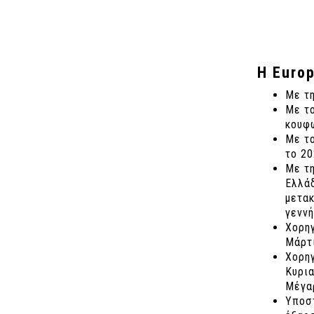
Η Euro
Με τη
Με το
κουφω
Με το
το 20
Με τη
Ελλάδ
μετακ
γεννή
Χορη
Μάρτι
Χορη
Κυρια
Μέγα
Υποστ