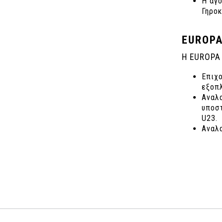
Η αγο
Γηροκ
EUROPA
Η EUROPA 
Επιχ
εξοπλ
Αναλα
υποσ
U23.
Αναλα