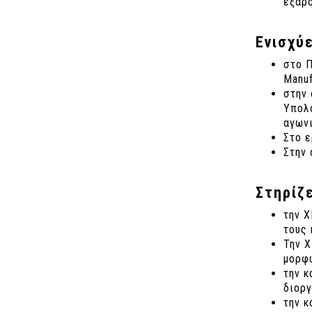
έξαρσ
Ενισχύ
στο Π
Manuf
στην 
Υπολο
αγωνι
Στο ε
Στην 
Στηρίζ
την Χ
τους 
Την Χ
μορφώ
την κ
διοργ
την κ