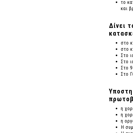
το κα
και 
Δίνει τ
κατασκ
στο κ
στο 
Στο ι
Στο ι
Στο 
Στο Γ
Υποστη
πρωτοβ
η χο
η χορ
η οργ
Η συ