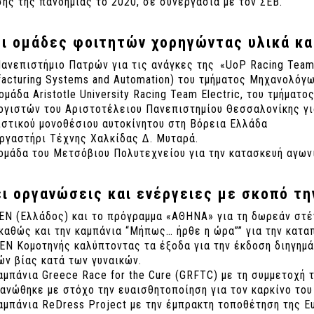
ης της πανδημίας το 2020, σε συνεργασία με τον ΣΕΒ.
ει ομάδες φοιτητών χορηγώντας υλικά κα
ανεπιστήμιο Πατρών για τις ανάγκες της «UoP Racing Team»
acturing Systems and Automation) του τμήματος Μηχανολό
ομάδα Aristotle University Racing Team Electric, του τμήμ
γιστών του Αριστοτέλειου Πανεπιστημίου Θεσσαλονίκης γι
στικού μονοθέσιου αυτοκίνητου στη Βόρεια Ελλάδα
ργαστήρι Τέχνης Χαλκίδας Δ. Μυταρά.
ομάδα του Μετσόβιου Πολυτεχνείου για την κατασκευή αγων
ει οργανώσεις και ενέργειες με σκοπό τ
ΕΝ (Ελλάδος) και το πρόγραμμα «ΑΘΗΝΑ» για τη δωρεάν στέ
καθώς και την καμπάνια “Μήπως… ήρθε η ώρα”” για την κατα
ΕΝ Κομοτηνής καλύπτοντας τα έξοδα για την έκδοση διηγημά
ν βίας κατά των γυναικών.
αμπάνια Greece Race for the Cure (GRFTC) με τη συμμετοχή 
ανώθηκε με στόχο την ευαισθητοποίηση για τον καρκίνο του
αμπάνια ReDress Project με την έμπρακτη τοποθέτηση της Eu