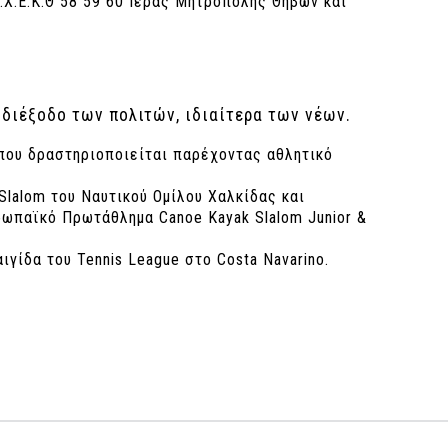
.Χ.Ε.Κ.Θ 58 59 60 Ιεράς Μητρόπολης Θηβών και
 διέξοδο των πολιτών, ιδιαίτερα των νέων.
που δραστηριοποιείται παρέχοντας αθλητικό
Slalom του Ναυτικού Ομίλου Χαλκίδας και
ωπαϊκό Πρωτάθλημα Canoe Kayak Slalom Junior &
ιγίδα του Tennis League στο Costa Navarino.