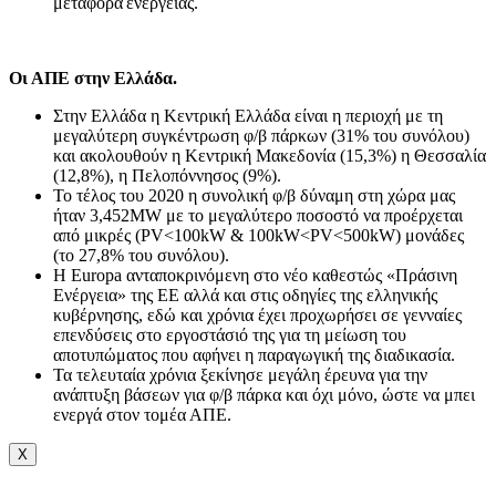
μεταφορά ενέργειας.
Οι ΑΠΕ στην Ελλάδα.
Στην Ελλάδα η Κεντρική Ελλάδα είναι η περιοχή με τη
μεγαλύτερη συγκέντρωση φ/β πάρκων (31% του συνόλου)
και ακολουθούν η Κεντρική Μακεδονία (15,3%) η Θεσσαλία
(12,8%), η Πελοπόννησος (9%).
Το τέλος του 2020 η συνολική φ/β δύναμη στη χώρα μας
ήταν 3,452ΜW με το μεγαλύτερο ποσοστό να προέρχεται
από μικρές (PV<100kW & 100kW<PV<500kW) μονάδες
(το 27,8% του συνόλου).
Η Εuropa ανταποκρινόμενη στο νέο καθεστώς «Πράσινη
Ενέργεια» της ΕΕ αλλά και στις οδηγίες της ελληνικής
κυβέρνησης, εδώ και χρόνια έχει προχωρήσει σε γενναίες
επενδύσεις στο εργοστάσιό της για τη μείωση του
αποτυπώματος που αφήνει η παραγωγική της διαδικασία.
Τα τελευταία χρόνια ξεκίνησε μεγάλη έρευνα για την
ανάπτυξη βάσεων για φ/β πάρκα και όχι μόνο, ώστε να μπει
ενεργά στον τομέα ΑΠΕ.
X