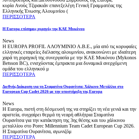
κυρία Ανούς Τζιρακιάν επανεξελέγη Γενική Γραμματέας της
Ελληνικής Ένωσης Αλουμινίου (
ΠΕΡΙΣΣΟΤΕΡΑ
Η Europa επίσημος χορηγός της ΚΑΕ Μυκόνου
News
Η EUROPA PROFIL ΑΛΟΥΜΙΝΙΟ Α.Β.Ε., μία από τις κορυφαίες
ελληνικές εταιρείες διέλασης αλουμινίου, ανακοινώνει με ιδιαίτερη
χαρά τη χορηγική της συνεργασία με την ΚΑΕ Μυκόνου (Mykonos
Betsson BC), ενισχύοντας έμπρακτα μια δυναμικά ανερχόμενη
ομάδα του ελληνικού μ
ΠΕΡΙΣΣΟΤΕΡΑ
Διεθνής Διάκριση για τη Σταματίνα Ουρανίτσα: Χάλκινο Μετάλλιο στο
European Cup Cadet 2026 με την υποστήριξη της Europa
News
Η Europa, πιστή στη δέσμευσή της να στηρίζει τη νέα γενιά και την
αριστεία, συγχαίρει θερμά τη νεαρή αθλήτρια Σταματίνα
Ουρανίτσα για την κατάκτηση της 3ης θέσης και του χάλκινου
μεταλλίου στο Porec Millennium Team Cadet European Cup 2026.
Η Σταματίνα Ουρανίτσα, αγωνιζόμ
ΠΕΡΙΣΣΟΤΕΡΑ