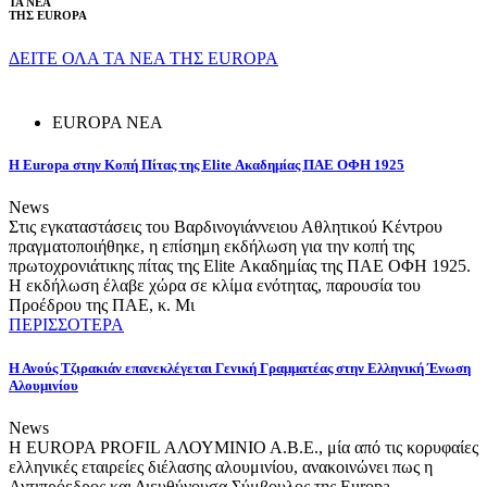
ΤΑ ΝΕΑ
ΤΗΣ EUROPA
ΔΕΙΤΕ ΟΛΑ ΤΑ ΝΕΑ ΤΗΣ EUROPA
EUROPA NEA
H Europa στην Κοπή Πίτας της Elite Ακαδημίας ΠΑΕ ΟΦΗ 1925
News
Στις εγκαταστάσεις του Βαρδινογιάννειου Αθλητικού Κέντρου
πραγματοποιήθηκε, η επίσημη εκδήλωση για την κοπή της
πρωτοχρονιάτικης πίτας της Elite Ακαδημίας της ΠΑΕ ΟΦΗ 1925.
Η εκδήλωση έλαβε χώρα σε κλίμα ενότητας, παρουσία του
Προέδρου της ΠΑΕ, κ. Μι
ΠΕΡΙΣΣΟΤΕΡΑ
Η Ανούς Τζιρακιάν επανεκλέγεται Γενική Γραμματέας στην Ελληνική Ένωση
Αλουμινίου
News
Η EUROPA PROFIL ΑΛΟΥΜΙΝΙΟ Α.Β.Ε., μία από τις κορυφαίες
ελληνικές εταιρείες διέλασης αλουμινίου, ανακοινώνει πως η
Αντιπρόεδρος και Διευθύνουσα Σύμβουλος της Europa,