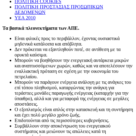
ΠΟΛΙΤΙΚΗ COOKIES
ΠΟΛΙΤΙΚΗ ΠΡΟΣΤΑΣΙΑΣ ΠΡΟΣΩΠΙΚΩΝ
ΔΕΔΟΜΕΝΩΝ
ΥΕΑ 2010
Τα βασικά πλεονεκτήματα των ΑΠΕ.
Είναι φιλικές προς το περιβάλλον, έχοντας ουσιαστικά
μηδενικά κατάλοιπα και απόβλητα.
Δεν πρόκειται να εξαντληθούν ποτέ, σε αντίθεση με τα
ορυκτά καύσιμα.
Μπορούν να βοηθήσουν την ενεργειακή αυτάρκεια μικρών
και αναπτυσσόμενων χωρών, καθώς και να αποτελέσουν την
εναλλακτική πρόταση σε σχέση με την οικονομία του
πετρελαίου.
Mπορούν να παράγουν ενέργεια ανάλογη με τις ανάγκες του
επί τόπου πληθυσμού, καταργώντας την ανάγκη για
τεράστιες μονάδες παραγωγής ενέργειας (καταρχήν για την
ύπαιθρο), αλλά και για μεταφορά της ενέργειας σε μεγάλες
αποστάσεις.
Ο εξοπλισμός είναι απλός στην κατασκευή και τη συντήρηση
και έχει πολύ μεγάλο χρόνο ζωής.
Επιδοτούνται από τις περισσότερες κυβερνήσεις.
Συμβάλλουν στην αποκέντρωση του ενεργειακού
συστήματος και μειώνουν τις απώλειες κατά τη