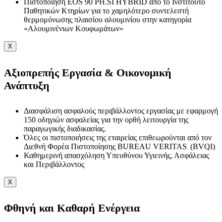
Πιστοποίηση EOS 90 PH.SI HYBRID από το Ινστιτούτο
Παθητικών Κτηρίων για το χαμηλότερο συντελεστή
θερμομόνωσης πλαισίου αλουμινίου στην κατηγορία
«Αλουμινένιων Κουφωμάτων»
X
Αξιοπρεπής Εργασία & Οικονομική
Ανάπτυξη
Διασφάλιση ασφαλούς περιβάλλοντος εργασίας με εφαρμογή
150 οδηγιών ασφαλείας για την ορθή λειτουργία της
παραγωγικής διαδικασίας.
Όλες οι πιστοποιήσεις της εταιρείας επιθεωρούνται από τον
Διεθνή Φορέα Πιστοποίησης BUREAU VERITAS (BVQI)
Καθημερινή απασχόληση Υπευθύνου Υγιεινής, Ασφάλειας
και Περιβάλλοντος
X
Φθηνή και Καθαρή Ενέργεια