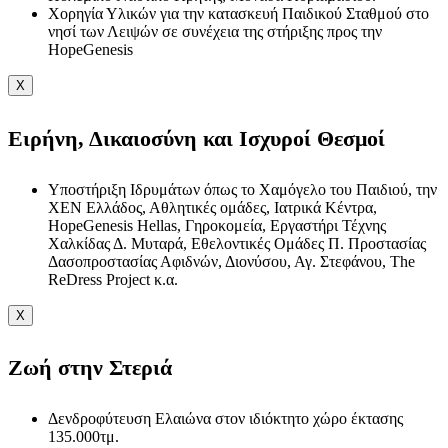
Χορηγία Υλικών για την κατασκευή Παιδικού Σταθμού στο
νησί των Λειψών σε συνέχεια της στήριξης προς την
HopeGenesis
X
Ειρήνη, Δικαιοσύνη και Ισχυροί Θεσμοί
Υποστήριξη Ιδρυμάτων όπως το Χαμόγελο του Παιδιού, την
ΧΕΝ Ελλάδος, Αθλητικές ομάδες, Ιατρικά Κέντρα,
HopeGenesis Hellas, Γηροκομεία, Εργαστήρι Τέχνης
Χαλκίδας Δ. Μυταρά, Εθελοντικές Ομάδες Π. Προστασίας
Δασοπροστασίας Αφιδνών, Διονύσου, Αγ. Στεφάνου, The
ReDress Project κ.α.
X
Ζωή στην Στεριά
Δενδροφύτευση Ελαιώνα στον ιδιόκτητο χώρο έκτασης
135.000τμ.