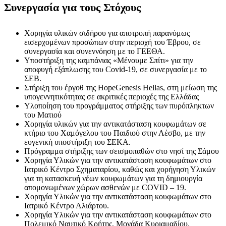
Συνεργασία για τους Στόχους
Χορηγία υλικών σιδήρου για αποτροπή παρανόμως
εισερχομένων προσώπων στην περιοχή του Έβρου, σε
συνεργασία και συνεννόηση με το ΓΕΕΘΑ.
Υποστήριξη της καμπάνιας «Μένουμε Σπίτι» για την
αποφυγή εξάπλωσης του Covid-19, σε συνεργασία με το
ΣΕΒ.
Στήριξη του έργοθ της HopeGenesis Hellas, στη μείωση της
υπογεννητικότητας σε ακριτικές περιοχές της Ελλάδας
Υλοποίηση του προγράμματος στήριξης των πυρόπληκτων
του Ματιού
Χορηγία υλικών για την αντικατάσταση κουφωμάτων σε
κτήριο του Χαμόγελου του Παιδιού στην Λέσβο, με την
ευγενική υποστήριξη του ΣΕΚΑ.
Πρόγραμμα στήριξης των σεισμοπαθών στο νησί της Σάμου
Χορηγία Υλικών για την αντικατάσταση κουφωμάτων στο
Ιατρικό Κέντρο Σχηματαρίου, καθώς και χορήγηση Υλικών
για τη κατασκευή νέων κουφωμάτων για τη δημιουργία
απομονωμένων χώρων ασθενών με COVID – 19.
Χορηγία Υλικών για την αντικατάσταση κουφωμάτων στο
Ιατρικό Κέντρο Αλιάρτου.
Χορηγία Υλικών για την αντικατάσταση κουφωμάτων στο
Πολεμικό Ναυτικό Κρήτης, Μονάδα Κυριαμαδίου.