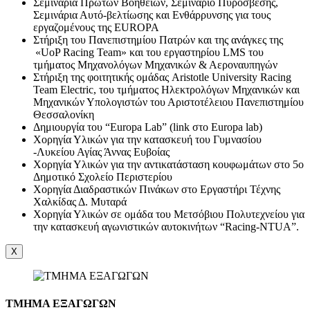
Σεμινάρια Πρώτων Βοηθειών, Σεμινάριο Πυρόσβεσης,
Σεμινάρια Αυτό-βελτίωσης και Ενθάρρυνσης για τους
εργαζομένους της EUROPA
Στήριξη του Πανεπιστημίου Πατρών και της ανάγκες της
«UoP Racing Team» και του εργαστηρίου LMS του
τμήματος Μηχανολόγων Μηχανικών & Αεροναυπηγών
Στήριξη της φοιτητικής ομάδας Aristotle University Racing
Team Electric, του τμήματος Ηλεκτρολόγων Μηχανικών και
Μηχανικών Υπολογιστών του Αριστοτέλειου Πανεπιστημίου
Θεσσαλονίκη
Δημιουργία του “Europa Lab” (link στο Europa lab)
Χορηγία Υλικών για την κατασκευή του Γυμνασίου
-Λυκείου Αγίας Άννας Ευβοίας
Χορηγία Υλικών για την αντικατάσταση κουφωμάτων στο 5ο
Δημοτικό Σχολείο Περιστερίου
Χορηγία Διαδραστικών Πινάκων στο Εργαστήρι Τέχνης
Χαλκίδας Δ. Μυταρά
Χορηγία Υλικών σε ομάδα του Μετσόβιου Πολυτεχνείου για
την κατασκευή αγωνιστικών αυτοκινήτων “Racing-NTUA”.
X
ΤΜΗΜΑ ΕΞΑΓΩΓΩΝ