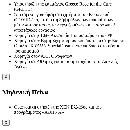
Υποστήριξη της καμπάνιας Greece Race for the Cure
(GRFTC)
Άμεση ενεργοποίηση στα ζητήματα του Κορονοϊού
(COVID-19), με άμεση λήψη όλων των απαραίτητων
μέτρων προστασίας των εργαζομένων και εισαγωγή εξ
αποστάσεως εργασίας
Χορηγία στην Elite Ακαδημία Ποδοσφαίρου του ΟΦΗ
Χορηγία στον Ερμή Σχηματαρίου και ιδιαίτερα στην Ειδική
Ομάδα «ΚΥΔΩΝ Special Team» για παιδάκια στο φάσμα
του αυτισμού
Χορηγία στον Α.Ο. Οινοφύτων
Χορηγία σε Αθλητές για τη συμμετοχή τους σε Διεθνείς
Αγώνες
X
Μηδενική Πείνα
Οικονομική στήριξη της ΧΕΝ Ελλάδος και του
προγράμματος «ΑΘΗΝΑ»
X