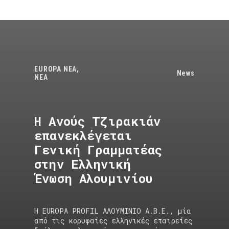
EUROPA NEA
,
News
ΝΕΑ
Η Ανούς Τζιρακιάν
επανεκλέγεται
Γενική Γραμματέας
στην Ελληνική
Ένωση Αλουμινίου
Η EUROPA PROFIL ΑΛΟΥΜΙΝΙΟ Α.Β.Ε., μία
από τις κορυφαίες ελληνικές εταιρείες