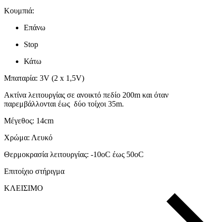
Κουμπιά:
Επάνω
Stop
Κάτω
Μπαταρία
: 3V (
2
x
1,5
V)
Ακτίνα λειτουργίας σε ανοικτό πεδίο 200m και όταν
παρεμβάλλονται έως δύο τοίχοι 35
m
.
Μέγεθος: 1
4cm
Χρώμα: Λευκό
Θερμοκρασία λειτουργίας: -10
o
C
έως 50
o
C
Επιτοίχιο
στήριγμα
ΚΛΕΙΣΙΜΟ