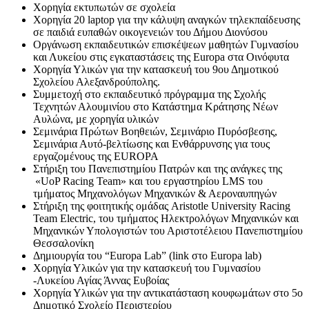
Χορηγία εκτυπωτών σε σχολεία
Χορηγία 20 laptop για την κάλυψη αναγκών τηλεκπαίδευσης
σε παιδιά ευπαθών οικογενειών του Δήμου Διονύσου
Οργάνωση εκπαιδευτικών επισκέψεων μαθητών Γυμνασίου
και Λυκείου στις εγκαταστάσεις της Europa στα Οινόφυτα
Χορηγία Υλικών για την κατασκευή του 9ου Δημοτικού
Σχολείου Αλεξανδρούπολης.
Συμμετοχή στο εκπαιδευτικό πρόγραμμα της Σχολής
Τεχνητών Αλουμινίου στο Κατάστημα Κράτησης Νέων
Αυλώνα, με χορηγία υλικών
Σεμινάρια Πρώτων Βοηθειών, Σεμινάριο Πυρόσβεσης,
Σεμινάρια Αυτό-βελτίωσης και Ενθάρρυνσης για τους
εργαζομένους της EUROPA
Στήριξη του Πανεπιστημίου Πατρών και της ανάγκες της
«UoP Racing Team» και του εργαστηρίου LMS του
τμήματος Μηχανολόγων Μηχανικών & Αεροναυπηγών
Στήριξη της φοιτητικής ομάδας Aristotle University Racing
Team Electric, του τμήματος Ηλεκτρολόγων Μηχανικών και
Μηχανικών Υπολογιστών του Αριστοτέλειου Πανεπιστημίου
Θεσσαλονίκη
Δημιουργία του “Europa Lab” (link στο Europa lab)
Χορηγία Υλικών για την κατασκευή του Γυμνασίου
-Λυκείου Αγίας Άννας Ευβοίας
Χορηγία Υλικών για την αντικατάσταση κουφωμάτων στο 5ο
Δημοτικό Σχολείο Περιστερίου