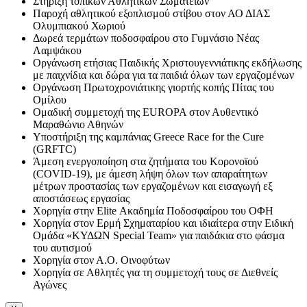
Στήριξη τοπικών Αθλητικών Σωματείων
Παροχή αθλητικού εξοπλισμού στίβου στον ΑΟ ΔΙΑΣ
Ολυμπιακού Χωριού
Δωρεά τερμάτων ποδοσφαίρου στο Γυμνάσιο Νέας
Λαμψάκου
Οργάνωση ετήσιας Παιδικής Χριστουγεννιάτικης εκδήλωσης
με παιχνίδια και δώρα για τα παιδιά όλων των εργαζομένων
Οργάνωση Πρωτοχρονιάτικης γιορτής κοπής Πίτας του
Ομίλου
Ομαδική συμμετοχή της EUROPA στον Αυθεντικό
Μαραθώνιο Αθηνών
Υποστήριξη της καμπάνιας Greece Race for the Cure
(GRFTC)
Άμεση ενεργοποίηση στα ζητήματα του Κορονοϊού
(COVID-19), με άμεση λήψη όλων των απαραίτητων
μέτρων προστασίας των εργαζομένων και εισαγωγή εξ
αποστάσεως εργασίας
Χορηγία στην Elite Ακαδημία Ποδοσφαίρου του ΟΦΗ
Χορηγία στον Ερμή Σχηματαρίου και ιδιαίτερα στην Ειδική
Ομάδα «ΚΥΔΩΝ Special Team» για παιδάκια στο φάσμα
του αυτισμού
Χορηγία στον Α.Ο. Οινοφύτων
Χορηγία σε Αθλητές για τη συμμετοχή τους σε Διεθνείς
Αγώνες