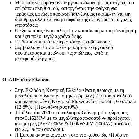
Mπορούν να παράγουν ενέργεια ανάλογη με τις ανάγκες του
επί τόπου πληθυσμού, καταργώντας την ανάγκη για
τεράστιες μονάδες παραγωγής ενέργειας (καταρχήν για την
ύπαιθρο), αλλά και για μεταφορά της ενέργειας σε μεγάλες
αποστάσεις.
Ο εξοπλισμός είναι απλός στην κατασκευή και τη συντήρηση
και έχει πολύ μεγάλο χρόνο ζωής.
Επιδοτούνται από τις περισσότερες κυβερνήσεις.
Συμβάλλουν στην αποκέντρωση του ενεργειακού
συστήματος και μειώνουν τις απώλειες κατά τη
μεταφορά ενέργειας.
Οι ΑΠΕ στην Ελλάδα.
Στην Ελλάδα η Κεντρική Ελλάδα είναι η περιοχή με τη
μεγαλύτερη συγκέντρωση φ/β πάρκων (31% του συνόλου)
και ακολουθούν η Κεντρική Μακεδονία (15,3%) η Θεσσαλία
(12,8%), η Πελοπόννησος (9%).
Το τέλος του 2020 η συνολική φ/β δύναμη στη χώρα μας
ήταν 3,452ΜW με το μεγαλύτερο ποσοστό να προέρχεται
από μικρές (PV<100kW & 100kW<PV<500kW) μονάδες
(το 27,8% του συνόλου).
Η Εuropa ανταποκρινόμενη στο νέο καθεστώς «Πράσινη