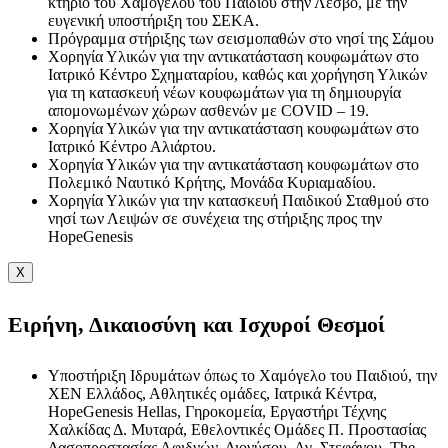
κτήριο του Χαμόγελου του Παιδιού στην Λέσβο, με την
ευγενική υποστήριξη του ΣΕΚΑ.
Πρόγραμμα στήριξης των σεισμοπαθών στο νησί της Σάμου
Χορηγία Υλικών για την αντικατάσταση κουφωμάτων στο
Ιατρικό Κέντρο Σχηματαρίου, καθώς και χορήγηση Υλικών
για τη κατασκευή νέων κουφωμάτων για τη δημιουργία
απομονωμένων χώρων ασθενών με COVID – 19.
Χορηγία Υλικών για την αντικατάσταση κουφωμάτων στο
Ιατρικό Κέντρο Αλιάρτου.
Χορηγία Υλικών για την αντικατάσταση κουφωμάτων στο
Πολεμικό Ναυτικό Κρήτης, Μονάδα Κυριαμαδίου.
Χορηγία Υλικών για την κατασκευή Παιδικού Σταθμού στο
νησί των Λειψών σε συνέχεια της στήριξης προς την
HopeGenesis
X
Ειρήνη, Δικαιοσύνη και Ισχυροί Θεσμοί
Υποστήριξη Ιδρυμάτων όπως το Χαμόγελο του Παιδιού, την
ΧΕΝ Ελλάδος, Αθλητικές ομάδες, Ιατρικά Κέντρα,
HopeGenesis Hellas, Γηροκομεία, Εργαστήρι Τέχνης
Χαλκίδας Δ. Μυταρά, Εθελοντικές Ομάδες Π. Προστασίας
Δασοπροστασίας Αφιδνών, Διονύσου, Αγ. Στεφάνου, The