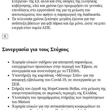
Ενέργεια» της ΕΕ αλλά και στις οδηγίες της ελληνικής
κυβέρνησης, εδώ και χρόνια έχει προχωρήσει σε γενναίες
επενδύσεις στο εργοστάσιό της για τη μείωση του
αποτυπώματος που αφήνει η παραγωγική της διαδικασία.
Τα τελευταία χρόνια ξεκίνησε μεγάλη έρευνα για την
ανάπτυξη βάσεων για φ/β πάρκα και όχι μόνο, ώστε να μπει
ενεργά στον τομέα ΑΠΕ.
X
Συνεργασία για τους Στόχους
Χορηγία υλικών σιδήρου για αποτροπή παρανόμως
εισερχομένων προσώπων στην περιοχή του Έβρου, σε
συνεργασία και συνεννόηση με το ΓΕΕΘΑ.
Υποστήριξη της καμπάνιας «Μένουμε Σπίτι» για την
αποφυγή εξάπλωσης του Covid-19, σε συνεργασία με το
ΣΕΒ.
Στήριξη του έργοθ της HopeGenesis Hellas, στη μείωση της
υπογεννητικότητας σε ακριτικές περιοχές της Ελλάδας
Υλοποίηση του προγράμματος στήριξης των πυρόπληκτων
του Ματιού
Χορηγία υλικών για την αντικατάσταση κουφωμάτων σε