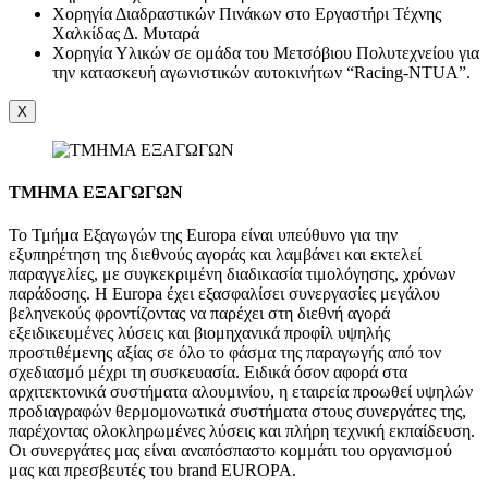
Χορηγία Διαδραστικών Πινάκων στο Εργαστήρι Τέχνης
Χαλκίδας Δ. Μυταρά
Χορηγία Υλικών σε ομάδα του Μετσόβιου Πολυτεχνείου για
την κατασκευή αγωνιστικών αυτοκινήτων “Racing-NTUA”.
X
ΤΜΗΜΑ ΕΞΑΓΩΓΩΝ
Το Τμήμα Εξαγωγών της Europa είναι υπεύθυνο για την
εξυπηρέτηση της διεθνούς αγοράς και λαμβάνει και εκτελεί
παραγγελίες, με συγκεκριμένη διαδικασία τιμολόγησης, χρόνων
παράδοσης. Η Europa έχει εξασφαλίσει συνεργασίες μεγάλου
βεληνεκούς φροντίζοντας να παρέχει στη διεθνή αγορά
εξειδικευμένες λύσεις και βιομηχανικά προφίλ υψηλής
προστιθέμενης αξίας σε όλο το φάσμα της παραγωγής από τον
σχεδιασμό μέχρι τη συσκευασία. Ειδικά όσον αφορά στα
αρχιτεκτονικά συστήματα αλουμινίου, η εταιρεία προωθεί υψηλών
προδιαγραφών θερμομονωτικά συστήματα στους συνεργάτες της,
παρέχοντας ολοκληρωμένες λύσεις και πλήρη τεχνική εκπαίδευση.
Οι συνεργάτες μας είναι αναπόσπαστο κομμάτι του οργανισμού
μας και πρεσβευτές του brand EUROPA.