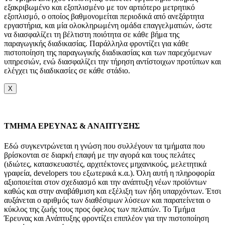
εξακριβωμένο και εξοπλισμένο με τον αρτιότερο μετρητικό
εξοπλισμό, ο οποίος βαθμονομείται περιοδικά από ανεξάρτητα
εργαστήρια, και μία ολοκληρωμένη ομάδα επαγγελματιών, ώστε
να διασφαλίζει τη βέλτιστη ποιότητα σε κάθε βήμα της
παραγωγικής διαδικασίας. Παράλληλα φροντίζει για κάθε
πιστοποίηση της παραγωγικής διαδικασίας και των παρεχόμενων
υπηρεσιών, ενώ διασφαλίζει την τήρηση αντίστοιχων προτύπων και
ελέγχει τις διαδικασίες σε κάθε στάδιο.
X
TMHMA ΕΡΕΥΝΑΣ & ΑΝΑΠΤΥΞΗΣ
Εδώ συγκεντρώνεται η γνώση που συλλέγουν τα τμήματα που
βρίσκονται σε διαρκή επαφή με την αγορά και τους πελάτες
(ιδιώτες, κατασκευαστές, αρχιτέκτονες μηχανικούς, μελετητικά
γραφεία, developers του εξωτερικά κ.α.). Όλη αυτή η πληροφορία
αξιοποιείται στον σχεδιασμό και την ανάπτυξη νέων προϊόντων
καθώς και στην αναβάθμιση και εξέλιξη των ήδη υπαρχόντων. Έτσι
αυξάνεται ο αριθμός των διαθέσιμων λύσεων και παρατείνεται ο
κύκλος της ζωής τους προς όφελος των πελατών. Το Τμήμα
Έρευνας και Ανάπτυξης φροντίζει επιπλέον για την πιστοποίηση