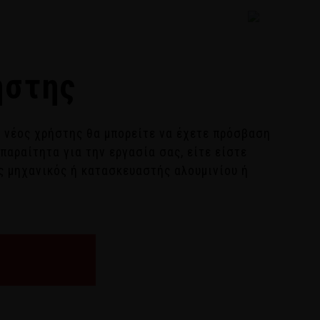
ΤΑΣΙΟ - ΓΡΑΦΕΙΑ
ΓΡΑΜΜΗ ΙΔΙΩΤΩΝ
) 22624 40000
(+30) 22620 32100
ήστης
 νέος χρήστης θα μπορείτε να έχετε πρόσβαση
απαραίτητα για την εργασία σας, είτε είστε
ς μηχανικός ή κατασκευαστής αλουμινίου ή