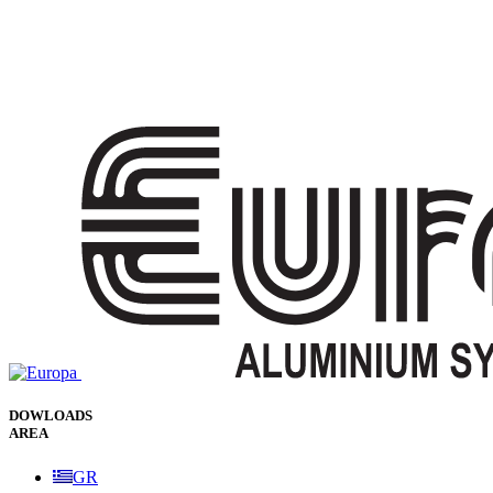
DOWLOADS
AREA
GR