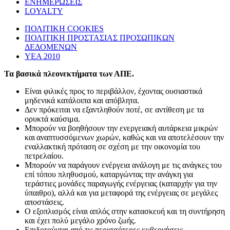
ΕΝΗΜΕΡΩΣΕΙΣ
LOYALTY
ΠΟΛΙΤΙΚΗ COOKIES
ΠΟΛΙΤΙΚΗ ΠΡΟΣΤΑΣΙΑΣ ΠΡΟΣΩΠΙΚΩΝ
ΔΕΔΟΜΕΝΩΝ
ΥΕΑ 2010
Τα βασικά πλεονεκτήματα των ΑΠΕ.
Είναι φιλικές προς το περιβάλλον, έχοντας ουσιαστικά
μηδενικά κατάλοιπα και απόβλητα.
Δεν πρόκειται να εξαντληθούν ποτέ, σε αντίθεση με τα
ορυκτά καύσιμα.
Μπορούν να βοηθήσουν την ενεργειακή αυτάρκεια μικρών
και αναπτυσσόμενων χωρών, καθώς και να αποτελέσουν την
εναλλακτική πρόταση σε σχέση με την οικονομία του
πετρελαίου.
Mπορούν να παράγουν ενέργεια ανάλογη με τις ανάγκες του
επί τόπου πληθυσμού, καταργώντας την ανάγκη για
τεράστιες μονάδες παραγωγής ενέργειας (καταρχήν για την
ύπαιθρο), αλλά και για μεταφορά της ενέργειας σε μεγάλες
αποστάσεις.
Ο εξοπλισμός είναι απλός στην κατασκευή και τη συντήρηση
και έχει πολύ μεγάλο χρόνο ζωής.
Επιδοτούνται από τις περισσότερες κυβερνήσεις.