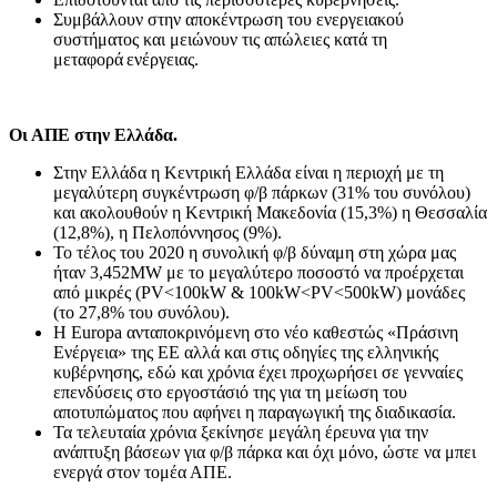
Συμβάλλουν στην αποκέντρωση του ενεργειακού
συστήματος και μειώνουν τις απώλειες κατά τη
μεταφορά ενέργειας.
Οι ΑΠΕ στην Ελλάδα.
Στην Ελλάδα η Κεντρική Ελλάδα είναι η περιοχή με τη
μεγαλύτερη συγκέντρωση φ/β πάρκων (31% του συνόλου)
και ακολουθούν η Κεντρική Μακεδονία (15,3%) η Θεσσαλία
(12,8%), η Πελοπόννησος (9%).
Το τέλος του 2020 η συνολική φ/β δύναμη στη χώρα μας
ήταν 3,452ΜW με το μεγαλύτερο ποσοστό να προέρχεται
από μικρές (PV<100kW & 100kW<PV<500kW) μονάδες
(το 27,8% του συνόλου).
Η Εuropa ανταποκρινόμενη στο νέο καθεστώς «Πράσινη
Ενέργεια» της ΕΕ αλλά και στις οδηγίες της ελληνικής
κυβέρνησης, εδώ και χρόνια έχει προχωρήσει σε γενναίες
επενδύσεις στο εργοστάσιό της για τη μείωση του
αποτυπώματος που αφήνει η παραγωγική της διαδικασία.
Τα τελευταία χρόνια ξεκίνησε μεγάλη έρευνα για την
ανάπτυξη βάσεων για φ/β πάρκα και όχι μόνο, ώστε να μπει
ενεργά στον τομέα ΑΠΕ.