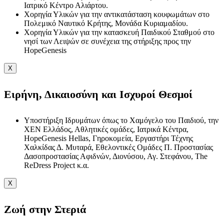
Ιατρικό Κέντρο Αλιάρτου.
Χορηγία Υλικών για την αντικατάσταση κουφωμάτων στο
Πολεμικό Ναυτικό Κρήτης, Μονάδα Κυριαμαδίου.
Χορηγία Υλικών για την κατασκευή Παιδικού Σταθμού στο
νησί των Λειψών σε συνέχεια της στήριξης προς την
HopeGenesis
X
Ειρήνη, Δικαιοσύνη και Ισχυροί Θεσμοί
Υποστήριξη Ιδρυμάτων όπως το Χαμόγελο του Παιδιού, την
ΧΕΝ Ελλάδος, Αθλητικές ομάδες, Ιατρικά Κέντρα,
HopeGenesis Hellas, Γηροκομεία, Εργαστήρι Τέχνης
Χαλκίδας Δ. Μυταρά, Εθελοντικές Ομάδες Π. Προστασίας
Δασοπροστασίας Αφιδνών, Διονύσου, Αγ. Στεφάνου, The
ReDress Project κ.α.
X
Ζωή στην Στεριά