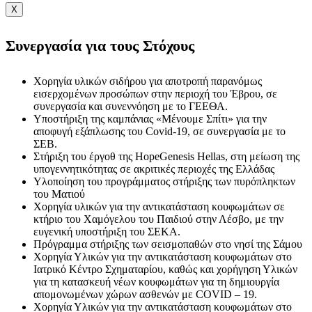
X
Συνεργασία για τους Στόχους
Χορηγία υλικών σιδήρου για αποτροπή παρανόμως
εισερχομένων προσώπων στην περιοχή του Έβρου, σε
συνεργασία και συνεννόηση με το ΓΕΕΘΑ.
Υποστήριξη της καμπάνιας «Μένουμε Σπίτι» για την
αποφυγή εξάπλωσης του Covid-19, σε συνεργασία με το
ΣΕΒ.
Στήριξη του έργοθ της HopeGenesis Hellas, στη μείωση της
υπογεννητικότητας σε ακριτικές περιοχές της Ελλάδας
Υλοποίηση του προγράμματος στήριξης των πυρόπληκτων
του Ματιού
Χορηγία υλικών για την αντικατάσταση κουφωμάτων σε
κτήριο του Χαμόγελου του Παιδιού στην Λέσβο, με την
ευγενική υποστήριξη του ΣΕΚΑ.
Πρόγραμμα στήριξης των σεισμοπαθών στο νησί της Σάμου
Χορηγία Υλικών για την αντικατάσταση κουφωμάτων στο
Ιατρικό Κέντρο Σχηματαρίου, καθώς και χορήγηση Υλικών
για τη κατασκευή νέων κουφωμάτων για τη δημιουργία
απομονωμένων χώρων ασθενών με COVID – 19.
Χορηγία Υλικών για την αντικατάσταση κουφωμάτων στο