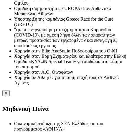
Ομίλου
Ομαδική συμμετοχή της EUROPA στον Αυθεντικό
Μαραθώνιο Αθηνών
Υποστήριξη της καμπάνιας Greece Race for the Cure
(GRFTC)
Άμεση ενεργοποίηση στα ζητήματα του Κορονοϊού
(COVID-19), με άμεση λήψη όλων των απαραίτητων
μέτρων προστασίας των εργαζομένων και εισαγωγή εξ
αποστάσεως εργασίας
Χορηγία στην Elite Ακαδημία Ποδοσφαίρου του ΟΦΗ
Χορηγία στον Ερμή Σχηματαρίου και ιδιαίτερα στην Ειδική
Ομάδα «ΚΥΔΩΝ Special Team» για παιδάκια στο φάσμα
του αυτισμού
Χορηγία στον Α.Ο. Οινοφύτων
Χορηγία σε Αθλητές για τη συμμετοχή τους σε Διεθνείς
Αγώνες
X
Μηδενική Πείνα
Οικονομική στήριξη της ΧΕΝ Ελλάδος και του
προγράμματος «ΑΘΗΝΑ»