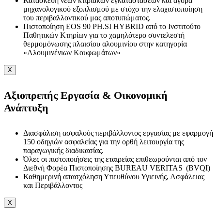
Κατασκευή νέων κτιριακών εγκαταστάσεων και αγορά
μηχανολογικού εξοπλισμού με στόχο την ελαχιστοποίηση
του περιβαλλοντικού μας αποτυπώματος.
Πιστοποίηση EOS 90 PH.SI HYBRID από το Ινστιτούτο
Παθητικών Κτηρίων για το χαμηλότερο συντελεστή
θερμομόνωσης πλαισίου αλουμινίου στην κατηγορία
«Αλουμινένιων Κουφωμάτων»
X
Αξιοπρεπής Εργασία & Οικονομική
Ανάπτυξη
Διασφάλιση ασφαλούς περιβάλλοντος εργασίας με εφαρμογή
150 οδηγιών ασφαλείας για την ορθή λειτουργία της
παραγωγικής διαδικασίας.
Όλες οι πιστοποιήσεις της εταιρείας επιθεωρούνται από τον
Διεθνή Φορέα Πιστοποίησης BUREAU VERITAS (BVQI)
Καθημερινή απασχόληση Υπευθύνου Υγιεινής, Ασφάλειας
και Περιβάλλοντος
X