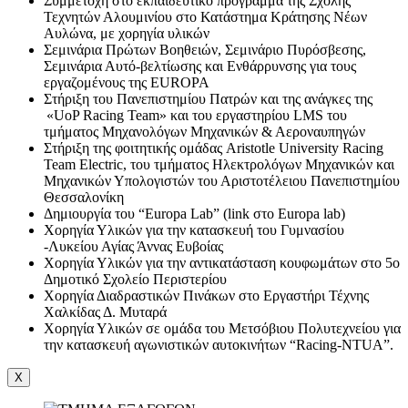
Συμμετοχή στο εκπαιδευτικό πρόγραμμα της Σχολής
Τεχνητών Αλουμινίου στο Κατάστημα Κράτησης Νέων
Αυλώνα, με χορηγία υλικών
Σεμινάρια Πρώτων Βοηθειών, Σεμινάριο Πυρόσβεσης,
Σεμινάρια Αυτό-βελτίωσης και Ενθάρρυνσης για τους
εργαζομένους της EUROPA
Στήριξη του Πανεπιστημίου Πατρών και της ανάγκες της
«UoP Racing Team» και του εργαστηρίου LMS του
τμήματος Μηχανολόγων Μηχανικών & Αεροναυπηγών
Στήριξη της φοιτητικής ομάδας Aristotle University Racing
Team Electric, του τμήματος Ηλεκτρολόγων Μηχανικών και
Μηχανικών Υπολογιστών του Αριστοτέλειου Πανεπιστημίου
Θεσσαλονίκη
Δημιουργία του “Europa Lab” (link στο Europa lab)
Χορηγία Υλικών για την κατασκευή του Γυμνασίου
-Λυκείου Αγίας Άννας Ευβοίας
Χορηγία Υλικών για την αντικατάσταση κουφωμάτων στο 5ο
Δημοτικό Σχολείο Περιστερίου
Χορηγία Διαδραστικών Πινάκων στο Εργαστήρι Τέχνης
Χαλκίδας Δ. Μυταρά
Χορηγία Υλικών σε ομάδα του Μετσόβιου Πολυτεχνείου για
την κατασκευή αγωνιστικών αυτοκινήτων “Racing-NTUA”.
X