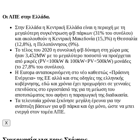
Οι ΑΠΕ στην Ελλάδα.
Στην Ελλάδα η Κεντρική Ελλάδα είναι η περιοχή με τη
μεγαλύτερη συγκέντρωση φ/β πάρκων (31% του συνόλου)
και ακολουθούν η Κεντρική Μακεδονία (15,3%) η Θεσσαλία
(12,8%), η Πελοπόννησος (9%).
Το τέλος του 2020 η συνολική φ/β δύναμη στη χώρα μας
ήταν 3,452ΜW με το μεγαλύτερο ποσοστό να προέρχεται
από μικρές (PV<100kW & 100kW<PV<500kW) μονάδες
(το 27,8% του συνόλου).
Η Εuropa ανταποκρινόμενη στο νέο καθεστώς «Πράσινη
Ενέργεια» της ΕΕ αλλά και στις οδηγίες της ελληνικής
κυβέρνησης, εδώ και χρόνια έχει προχωρήσει σε γενναίες
επενδύσεις στο εργοστάσιό της για τη μείωση του
αποτυπώματος που αφήνει η παραγωγική της διαδικασία.
Τα τελευταία χρόνια ξεκίνησε μεγάλη έρευνα για την
ανάπτυξη βάσεων για φ/β πάρκα και όχι μόνο, ώστε να μπει
ενεργά στον τομέα ΑΠΕ.
X
Συνεργασία για τους Στόχους