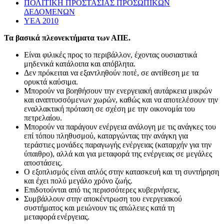
ΠΟΛΙΤΙΚΗ ΠΡΟΣΤΑΣΙΑΣ ΠΡΟΣΩΠΙΚΩΝ
ΔΕΔΟΜΕΝΩΝ
ΥΕΑ 2010
Τα βασικά πλεονεκτήματα των ΑΠΕ.
Είναι φιλικές προς το περιβάλλον, έχοντας ουσιαστικά
μηδενικά κατάλοιπα και απόβλητα.
Δεν πρόκειται να εξαντληθούν ποτέ, σε αντίθεση με τα
ορυκτά καύσιμα.
Μπορούν να βοηθήσουν την ενεργειακή αυτάρκεια μικρών
και αναπτυσσόμενων χωρών, καθώς και να αποτελέσουν την
εναλλακτική πρόταση σε σχέση με την οικονομία του
πετρελαίου.
Mπορούν να παράγουν ενέργεια ανάλογη με τις ανάγκες του
επί τόπου πληθυσμού, καταργώντας την ανάγκη για
τεράστιες μονάδες παραγωγής ενέργειας (καταρχήν για την
ύπαιθρο), αλλά και για μεταφορά της ενέργειας σε μεγάλες
αποστάσεις.
Ο εξοπλισμός είναι απλός στην κατασκευή και τη συντήρηση
και έχει πολύ μεγάλο χρόνο ζωής.
Επιδοτούνται από τις περισσότερες κυβερνήσεις.
Συμβάλλουν στην αποκέντρωση του ενεργειακού
συστήματος και μειώνουν τις απώλειες κατά τη
μεταφορά ενέργειας.