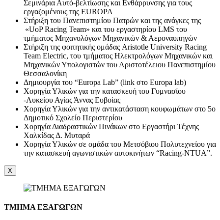
Σεμινάρια Αυτό-βελτίωσης και Ενθάρρυνσης για τους
εργαζομένους της EUROPA
Στήριξη του Πανεπιστημίου Πατρών και της ανάγκες της
«UoP Racing Team» και του εργαστηρίου LMS του
τμήματος Μηχανολόγων Μηχανικών & Αεροναυπηγών
Στήριξη της φοιτητικής ομάδας Aristotle University Racing
Team Electric, του τμήματος Ηλεκτρολόγων Μηχανικών και
Μηχανικών Υπολογιστών του Αριστοτέλειου Πανεπιστημίου
Θεσσαλονίκη
Δημιουργία του “Europa Lab” (link στο Europa lab)
Χορηγία Υλικών για την κατασκευή του Γυμνασίου
-Λυκείου Αγίας Άννας Ευβοίας
Χορηγία Υλικών για την αντικατάσταση κουφωμάτων στο 5ο
Δημοτικό Σχολείο Περιστερίου
Χορηγία Διαδραστικών Πινάκων στο Εργαστήρι Τέχνης
Χαλκίδας Δ. Μυταρά
Χορηγία Υλικών σε ομάδα του Μετσόβιου Πολυτεχνείου για
την κατασκευή αγωνιστικών αυτοκινήτων “Racing-NTUA”.
X
ΤΜΗΜΑ ΕΞΑΓΩΓΩΝ