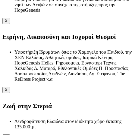
νησί των Λειψών σε συνέχεια της στήριξης προς την
HopeGenesis
X
Ειρήνη, Δικαιοσύνη και Ισχυροί Θεσμοί
Υποστήριξη Ιδρυμάτων όπως το Χαμόγελο του Παιδιού, την
ΧΕΝ Ελλάδος, Αθλητικές ομάδες, Ιατρικά Κέντρα,
HopeGenesis Hellas, Γηροκομεία, Εργαστήρι Τέχνης
Χαλκίδας Δ. Μυταρά, Εθελοντικές Ομάδες Π. Προστασίας
Δασοπροστασίας Αφιδνών, Διονύσου, Αγ. Στεφάνου, The
ReDress Project κ.α.
X
Ζωή στην Στεριά
Δενδροφύτευση Ελαιώνα στον ιδιόκτητο χώρο έκτασης
135.000τμ.