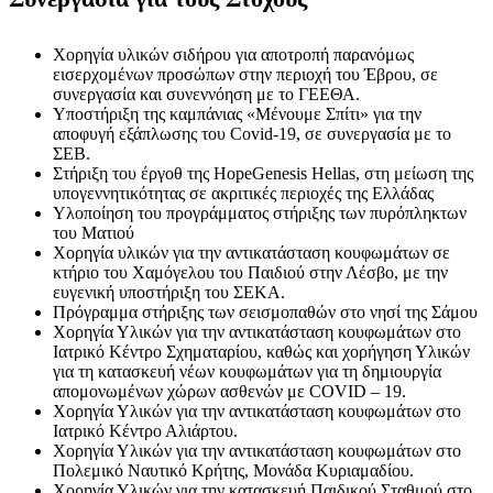
Χορηγία υλικών σιδήρου για αποτροπή παρανόμως
εισερχομένων προσώπων στην περιοχή του Έβρου, σε
συνεργασία και συνεννόηση με το ΓΕΕΘΑ.
Υποστήριξη της καμπάνιας «Μένουμε Σπίτι» για την
αποφυγή εξάπλωσης του Covid-19, σε συνεργασία με το
ΣΕΒ.
Στήριξη του έργοθ της HopeGenesis Hellas, στη μείωση της
υπογεννητικότητας σε ακριτικές περιοχές της Ελλάδας
Υλοποίηση του προγράμματος στήριξης των πυρόπληκτων
του Ματιού
Χορηγία υλικών για την αντικατάσταση κουφωμάτων σε
κτήριο του Χαμόγελου του Παιδιού στην Λέσβο, με την
ευγενική υποστήριξη του ΣΕΚΑ.
Πρόγραμμα στήριξης των σεισμοπαθών στο νησί της Σάμου
Χορηγία Υλικών για την αντικατάσταση κουφωμάτων στο
Ιατρικό Κέντρο Σχηματαρίου, καθώς και χορήγηση Υλικών
για τη κατασκευή νέων κουφωμάτων για τη δημιουργία
απομονωμένων χώρων ασθενών με COVID – 19.
Χορηγία Υλικών για την αντικατάσταση κουφωμάτων στο
Ιατρικό Κέντρο Αλιάρτου.
Χορηγία Υλικών για την αντικατάσταση κουφωμάτων στο
Πολεμικό Ναυτικό Κρήτης, Μονάδα Κυριαμαδίου.
Χορηγία Υλικών για την κατασκευή Παιδικού Σταθμού στο