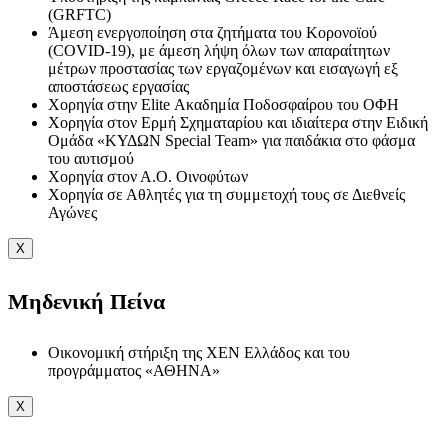
(GRFTC)
Άμεση ενεργοποίηση στα ζητήματα του Κορονοϊού
(COVID-19), με άμεση λήψη όλων των απαραίτητων
μέτρων προστασίας των εργαζομένων και εισαγωγή εξ
αποστάσεως εργασίας
Χορηγία στην Elite Ακαδημία Ποδοσφαίρου του ΟΦΗ
Χορηγία στον Ερμή Σχηματαρίου και ιδιαίτερα στην Ειδική
Ομάδα «ΚΥΔΩΝ Special Team» για παιδάκια στο φάσμα
του αυτισμού
Χορηγία στον Α.Ο. Οινοφύτων
Χορηγία σε Αθλητές για τη συμμετοχή τους σε Διεθνείς
Αγώνες
X
Μηδενική Πείνα
Οικονομική στήριξη της ΧΕΝ Ελλάδος και του
προγράμματος «ΑΘΗΝΑ»
X