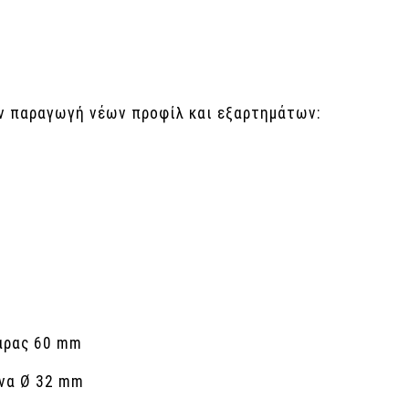
ην παραγωγή νέων προφίλ και εξαρτημάτων:
άρας 60 mm
να Ø 32 mm