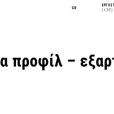
ΕΡΓΟΣΤ
GR
(+30)
α προφίλ – εξαρ