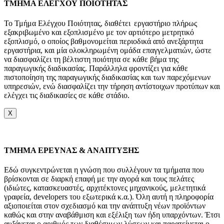
ΤΜΗΜΑ ΕΛΕΓΧΟΥ ΠΟΙΟΤΗΤΑΣ
Το Τμήμα Ελέγχου Ποιότητας, διαθέτει εργαστήριο πλήρως
εξακριβωμένο και εξοπλισμένο με τον αρτιότερο μετρητικό
εξοπλισμό, ο οποίος βαθμονομείται περιοδικά από ανεξάρτητα
εργαστήρια, και μία ολοκληρωμένη ομάδα επαγγελματιών, ώστε
να διασφαλίζει τη βέλτιστη ποιότητα σε κάθε βήμα της
παραγωγικής διαδικασίας. Παράλληλα φροντίζει για κάθε
πιστοποίηση της παραγωγικής διαδικασίας και των παρεχόμενων
υπηρεσιών, ενώ διασφαλίζει την τήρηση αντίστοιχων προτύπων και
ελέγχει τις διαδικασίες σε κάθε στάδιο.
X
TMHMA ΕΡΕΥΝΑΣ & ΑΝΑΠΤΥΞΗΣ
Εδώ συγκεντρώνεται η γνώση που συλλέγουν τα τμήματα που
βρίσκονται σε διαρκή επαφή με την αγορά και τους πελάτες
(ιδιώτες, κατασκευαστές, αρχιτέκτονες μηχανικούς, μελετητικά
γραφεία, developers του εξωτερικά κ.α.). Όλη αυτή η πληροφορία
αξιοποιείται στον σχεδιασμό και την ανάπτυξη νέων προϊόντων
καθώς και στην αναβάθμιση και εξέλιξη των ήδη υπαρχόντων. Έτσι
αυξάνεται ο αριθμός των διαθέσιμων λύσεων και παρατείνεται ο