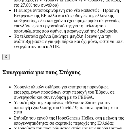
(το 27,8% του συνόλου).
Η Εuropa ανταποκρινόμενη στο νέο καθεστώς «Πράσινη
Ενέργεια» της ΕΕ αλλά και στις οδηγίες της ελληνικής
κυβέρνησης, εδώ και χρόνια έχει προχωρήσει σε γενναίες
επενδύσεις στο εργοστάσιό της για τη μείωση του
αποτυπώματος που αφήνει η παραγωγική της διαδικασία.
Τα τελευταία χρόνια ξεκίνησε μεγάλη έρευνα για την
ανάπτυξη βάσεων για φ/β πάρκα και όχι μόνο, ώστε να μπει
ενεργά στον τομέα ΑΠΕ.
X
Συνεργασία για τους Στόχους
Χορηγία υλικών σιδήρου για αποτροπή παρανόμως
εισερχομένων προσώπων στην περιοχή του Έβρου, σε
συνεργασία και συνεννόηση με το ΓΕΕΘΑ.
Υποστήριξη της καμπάνιας «Μένουμε Σπίτι» για την
αποφυγή εξάπλωσης του Covid-19, σε συνεργασία με το
ΣΕΒ.
Στήριξη του έργοθ της HopeGenesis Hellas, στη μείωση της
υπογεννητικότητας σε ακριτικές περιοχές της Ελλάδας
Υλοποίηση του προγράμματος στήριξης των πυρόπληκτων