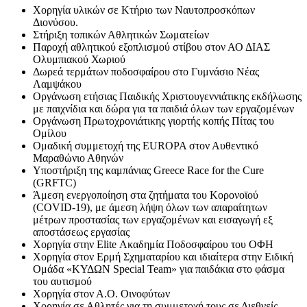
Χορηγία υλικών σε Κτήριο των Ναυτοπροσκόπων
Διονύσου.
Στήριξη τοπικών Αθλητικών Σωματείων
Παροχή αθλητικού εξοπλισμού στίβου στον ΑΟ ΔΙΑΣ
Ολυμπιακού Χωριού
Δωρεά τερμάτων ποδοσφαίρου στο Γυμνάσιο Νέας
Λαμψάκου
Οργάνωση ετήσιας Παιδικής Χριστουγεννιάτικης εκδήλωσης
με παιχνίδια και δώρα για τα παιδιά όλων των εργαζομένων
Οργάνωση Πρωτοχρονιάτικης γιορτής κοπής Πίτας του
Ομίλου
Ομαδική συμμετοχή της EUROPA στον Αυθεντικό
Μαραθώνιο Αθηνών
Υποστήριξη της καμπάνιας Greece Race for the Cure
(GRFTC)
Άμεση ενεργοποίηση στα ζητήματα του Κορονοϊού
(COVID-19), με άμεση λήψη όλων των απαραίτητων
μέτρων προστασίας των εργαζομένων και εισαγωγή εξ
αποστάσεως εργασίας
Χορηγία στην Elite Ακαδημία Ποδοσφαίρου του ΟΦΗ
Χορηγία στον Ερμή Σχηματαρίου και ιδιαίτερα στην Ειδική
Ομάδα «ΚΥΔΩΝ Special Team» για παιδάκια στο φάσμα
του αυτισμού
Χορηγία στον Α.Ο. Οινοφύτων
Χορηγία σε Αθλητές για τη συμμετοχή τους σε Διεθνείς