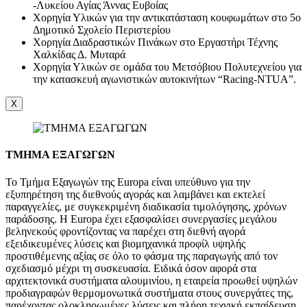
-Λυκείου Αγίας Άννας Ευβοίας
Χορηγία Υλικών για την αντικατάσταση κουφωμάτων στο 5ο
Δημοτικό Σχολείο Περιστερίου
Χορηγία Διαδραστικών Πινάκων στο Εργαστήρι Τέχνης
Χαλκίδας Δ. Μυταρά
Χορηγία Υλικών σε ομάδα του Μετσόβιου Πολυτεχνείου για
την κατασκευή αγωνιστικών αυτοκινήτων “Racing-NTUA”.
X
ΤΜΗΜΑ ΕΞΑΓΩΓΩΝ
Το Τμήμα Εξαγωγών της Europa είναι υπεύθυνο για την
εξυπηρέτηση της διεθνούς αγοράς και λαμβάνει και εκτελεί
παραγγελίες, με συγκεκριμένη διαδικασία τιμολόγησης, χρόνων
παράδοσης. Η Europa έχει εξασφαλίσει συνεργασίες μεγάλου
βεληνεκούς φροντίζοντας να παρέχει στη διεθνή αγορά
εξειδικευμένες λύσεις και βιομηχανικά προφίλ υψηλής
προστιθέμενης αξίας σε όλο το φάσμα της παραγωγής από τον
σχεδιασμό μέχρι τη συσκευασία. Ειδικά όσον αφορά στα
αρχιτεκτονικά συστήματα αλουμινίου, η εταιρεία προωθεί υψηλών
προδιαγραφών θερμομονωτικά συστήματα στους συνεργάτες της,
παρέχοντας ολοκληρωμένες λύσεις και πλήρη τεχνική εκπαίδευση.