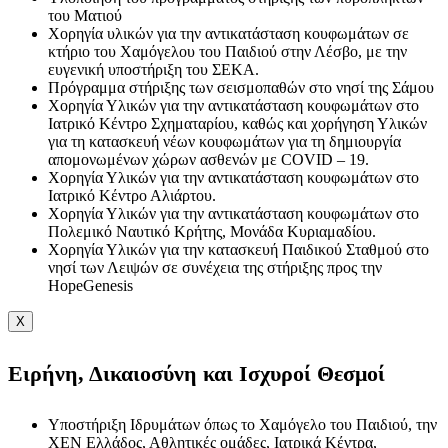
του Ματιού
Χορηγία υλικών για την αντικατάσταση κουφωμάτων σε
κτήριο του Χαμόγελου του Παιδιού στην Λέσβο, με την
ευγενική υποστήριξη του ΣΕΚΑ.
Πρόγραμμα στήριξης των σεισμοπαθών στο νησί της Σάμου
Χορηγία Υλικών για την αντικατάσταση κουφωμάτων στο
Ιατρικό Κέντρο Σχηματαρίου, καθώς και χορήγηση Υλικών
για τη κατασκευή νέων κουφωμάτων για τη δημιουργία
απομονωμένων χώρων ασθενών με COVID – 19.
Χορηγία Υλικών για την αντικατάσταση κουφωμάτων στο
Ιατρικό Κέντρο Αλιάρτου.
Χορηγία Υλικών για την αντικατάσταση κουφωμάτων στο
Πολεμικό Ναυτικό Κρήτης, Μονάδα Κυριαμαδίου.
Χορηγία Υλικών για την κατασκευή Παιδικού Σταθμού στο
νησί των Λειψών σε συνέχεια της στήριξης προς την
HopeGenesis
X
Ειρήνη, Δικαιοσύνη και Ισχυροί Θεσμοί
Υποστήριξη Ιδρυμάτων όπως το Χαμόγελο του Παιδιού, την
ΧΕΝ Ελλάδος, Αθλητικές ομάδες, Ιατρικά Κέντρα,