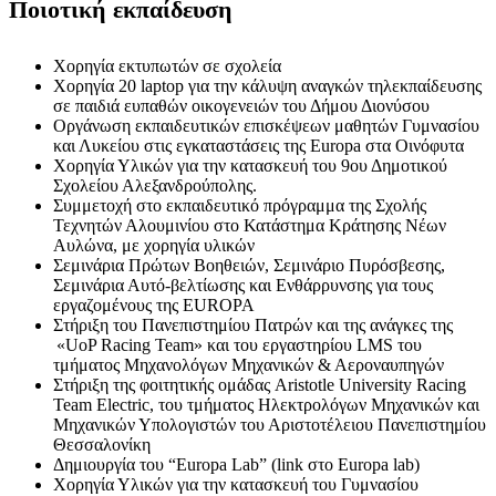
Ποιοτική εκπαίδευση
Χορηγία εκτυπωτών σε σχολεία
Χορηγία 20 laptop για την κάλυψη αναγκών τηλεκπαίδευσης
σε παιδιά ευπαθών οικογενειών του Δήμου Διονύσου
Οργάνωση εκπαιδευτικών επισκέψεων μαθητών Γυμνασίου
και Λυκείου στις εγκαταστάσεις της Europa στα Οινόφυτα
Χορηγία Υλικών για την κατασκευή του 9ου Δημοτικού
Σχολείου Αλεξανδρούπολης.
Συμμετοχή στο εκπαιδευτικό πρόγραμμα της Σχολής
Τεχνητών Αλουμινίου στο Κατάστημα Κράτησης Νέων
Αυλώνα, με χορηγία υλικών
Σεμινάρια Πρώτων Βοηθειών, Σεμινάριο Πυρόσβεσης,
Σεμινάρια Αυτό-βελτίωσης και Ενθάρρυνσης για τους
εργαζομένους της EUROPA
Στήριξη του Πανεπιστημίου Πατρών και της ανάγκες της
«UoP Racing Team» και του εργαστηρίου LMS του
τμήματος Μηχανολόγων Μηχανικών & Αεροναυπηγών
Στήριξη της φοιτητικής ομάδας Aristotle University Racing
Team Electric, του τμήματος Ηλεκτρολόγων Μηχανικών και
Μηχανικών Υπολογιστών του Αριστοτέλειου Πανεπιστημίου
Θεσσαλονίκη
Δημιουργία του “Europa Lab” (link στο Europa lab)
Χορηγία Υλικών για την κατασκευή του Γυμνασίου