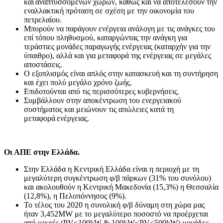
και αναπτυσσόμενων χωρών, καθώς και να αποτελέσουν την
εναλλακτική πρόταση σε σχέση με την οικονομία του
πετρελαίου.
Mπορούν να παράγουν ενέργεια ανάλογη με τις ανάγκες του
επί τόπου πληθυσμού, καταργώντας την ανάγκη για
τεράστιες μονάδες παραγωγής ενέργειας (καταρχήν για την
ύπαιθρο), αλλά και για μεταφορά της ενέργειας σε μεγάλες
αποστάσεις.
Ο εξοπλισμός είναι απλός στην κατασκευή και τη συντήρηση
και έχει πολύ μεγάλο χρόνο ζωής.
Επιδοτούνται από τις περισσότερες κυβερνήσεις.
Συμβάλλουν στην αποκέντρωση του ενεργειακού
συστήματος και μειώνουν τις απώλειες κατά τη
μεταφορά ενέργειας.
Οι ΑΠΕ στην Ελλάδα.
Στην Ελλάδα η Κεντρική Ελλάδα είναι η περιοχή με τη
μεγαλύτερη συγκέντρωση φ/β πάρκων (31% του συνόλου)
και ακολουθούν η Κεντρική Μακεδονία (15,3%) η Θεσσαλία
(12,8%), η Πελοπόννησος (9%).
Το τέλος του 2020 η συνολική φ/β δύναμη στη χώρα μας
ήταν 3,452ΜW με το μεγαλύτερο ποσοστό να προέρχεται
από μικρές (PV<100kW & 100kW<PV<500kW) μονάδες