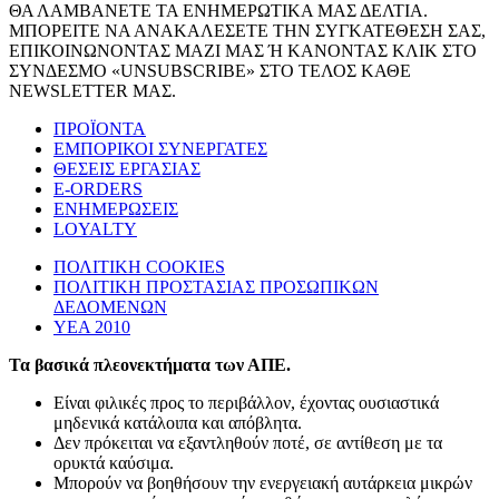
ΘΑ ΛΑΜΒΑΝΕΤΕ ΤΑ ΕΝΗΜΕΡΩΤΙΚΑ ΜΑΣ ΔΕΛΤΙΑ.
ΜΠΟΡΕΙΤΕ ΝΑ ΑΝΑΚΑΛΕΣΕΤΕ ΤΗΝ ΣΥΓΚΑΤΕΘΕΣΗ ΣΑΣ,
ΕΠΙΚΟΙΝΩΝΟΝΤΑΣ ΜΑΖΙ ΜΑΣ Ή ΚΑΝΟΝΤΑΣ ΚΛΙΚ ΣΤΟ
ΣΥΝΔΕΣΜΟ «UNSUBSCRIBE» ΣΤΟ ΤΕΛΟΣ ΚΑΘΕ
NEWSLETTER ΜΑΣ.
ΠΡΟΪΟΝΤΑ
ΕΜΠΟΡΙΚΟΙ ΣΥΝΕΡΓΑΤΕΣ
ΘΕΣΕΙΣ ΕΡΓΑΣΙΑΣ
E-ORDERS
ΕΝΗΜΕΡΩΣΕΙΣ
LOYALTY
ΠΟΛΙΤΙΚΗ COOKIES
ΠΟΛΙΤΙΚΗ ΠΡΟΣΤΑΣΙΑΣ ΠΡΟΣΩΠΙΚΩΝ
ΔΕΔΟΜΕΝΩΝ
ΥΕΑ 2010
Τα βασικά πλεονεκτήματα των ΑΠΕ.
Είναι φιλικές προς το περιβάλλον, έχοντας ουσιαστικά
μηδενικά κατάλοιπα και απόβλητα.
Δεν πρόκειται να εξαντληθούν ποτέ, σε αντίθεση με τα
ορυκτά καύσιμα.
Μπορούν να βοηθήσουν την ενεργειακή αυτάρκεια μικρών