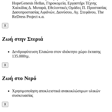
HopeGenesis Hellas, Γηροκομεία, Εργαστήρι Τέχνης
Χαλκίδας Δ. Μυταρά, Εθελοντικές Ομάδες Π. Προστασίας
Δασοπροστασίας Αφιδνών, Διονύσου, Αγ. Στεφάνου, The
ReDress Project κ.α.
X
Ζωή στην Στεριά
Δενδροφύτευση Ελαιώνα στον ιδιόκτητο χώρο έκτασης
135.000τμ.
X
Ζωή στο Νερό
Χρησιμοποίηση αποκλειστικά ανακυκλώσιμων υλικών
συσκευασίας
X